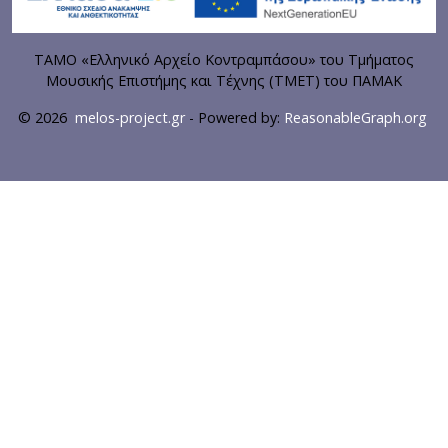
ΤΑΜΟ «Ελληνικό Αρχείο Κοντραμπάσου» του Τμήματος
Μουσικής Επιστήμης και Τέχνης (ΤΜΕΤ) του ΠΑΜΑΚ
© 2026
melos-project.gr
- Powered by:
ReasonableGraph.org