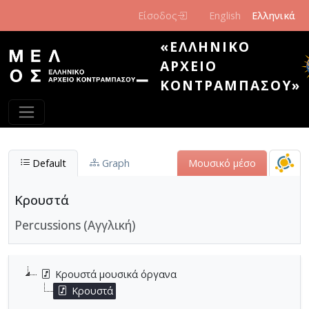
Παράκαμψη προς το κυρίως περιεχόμενο
Είσοδος
English
Ελληνικά
«ΕΛΛΗΝΙΚΌ
ΑΡΧΕΊΟ
ΚΟΝΤΡΑΜΠΆΣΟΥ»
Default
Graph
Μουσικό μέσο
Κρουστά
Percussions (Αγγλική)
Κρουστά μουσικά όργανα
Κρουστά