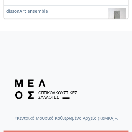
dissonArt ensemble
Κρατική Ορχήστρα Θεσσαλονίκης
Πορτραίτο Γιώργος Απέργης [Θεσσαλονίκη,
10/04/2011] / dissonArt ensemble - Χατζής,
Γιάννης
«Κεντρικό Μουσικό Καθιερωμένο Αρχείο (ΚεΜΚΑ)».