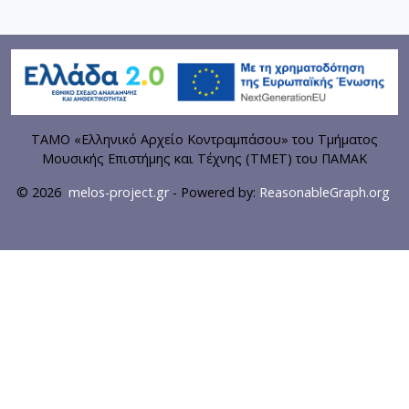
ΤΑΜΟ «Ελληνικό Αρχείο Κοντραμπάσου» του Τμήματος
Μουσικής Επιστήμης και Τέχνης (ΤΜΕΤ) του ΠΑΜΑΚ
© 2026
melos-project.gr
- Powered by:
ReasonableGraph.org