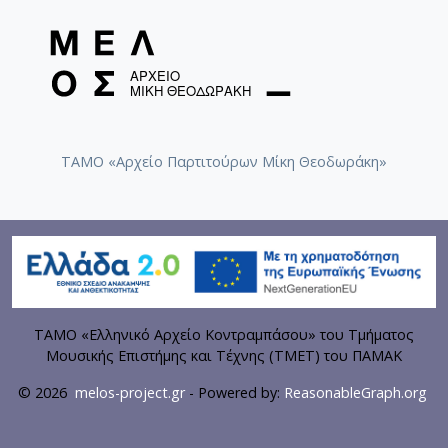
ΤΑΜΟ «Αρχείο Παρτιτούρων Μίκη Θεοδωράκη»
ΤΑΜΟ «Ελληνικό Αρχείο Κοντραμπάσου» του Τμήματος
Μουσικής Επιστήμης και Τέχνης (ΤΜΕΤ) του ΠΑΜΑΚ
© 2026
melos-project.gr
- Powered by:
ReasonableGraph.org