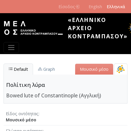
Παράκαμψη προς το κυρίως περιεχόμενο
Είσοδος
English
Ελληνικά
«ΕΛΛΗΝΙΚΌ
ΑΡΧΕΊΟ
ΚΟΝΤΡΑΜΠΆΣΟΥ»
Default
Graph
Μουσικό μέσο
Πολίτικη λύρα
Bowed lute of Constantinople (Αγγλική)
Είδος οντότητας
Μουσικό μέσο
Γλώσσα οντότητας