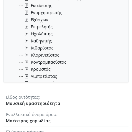
Εκτελεστής
Ενορχηστρωτής
Εξάρχων
Επιμελητής
Ηχολήπτης
Καθηγητής
Κιθαρίστας
Κλαρινετίστας
Κοντραμπασίστας
Κρουστός
Λιμπρετίστας
Μεταγραφέας
Μονωδός
Είδος οντότητας
Μουσικοθεωρητικός
Μουσική δραστηριότητα
Μουσικοκριτικός
Μουσικολόγος
Εναλλακτικό όνομα όρου
Μουσικοπαιδαγωγός
Μαέστρος χορωδίας
Μουσικός
Γλώσσα οντότητας