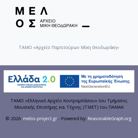
ΤΑΜΟ «Αρχείο Παρτιτούρων Μίκη Θεοδωράκη»
ΤΑΜΟ «Ελληνικό Αρχείο Κοντραμπάσου» του Τμήματος
Μουσικής Επιστήμης και Τέχνης (ΤΜΕΤ) του ΠΑΜΑΚ
© 2026
melos-project.gr
- Powered by:
ReasonableGraph.org