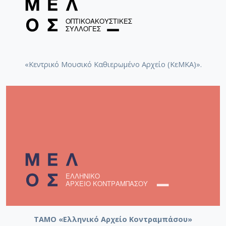
Χατζιδάκις, Μάνος (1925-1994)
Μπαλτάς, Άλκης
«Κεντρικό Μουσικό Καθιερωμένο Αρχείο (ΚεΜΚΑ)».
Καλογεράς, Αλέξανδρος
Βασιλειάδης, Στέφανος (1933-2004)
Ευαγγελάτος, Αντίοχος (1902-1981)
Κλάψης, Σπύρος
ΤΑΜΟ «Ελληνικό Αρχείο Κοντραμπάσου»