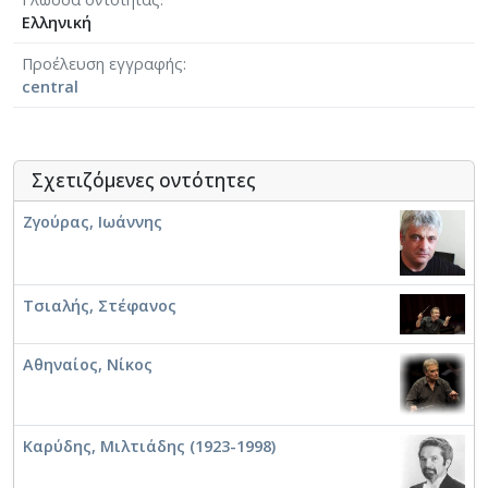
Μουσικός εκδότης
Ελληνική
Μουσικός επιμελητής
Μουσικός παραγωγός
Προέλευση εγγραφής
Ομποΐστας
central
Παιδαγωγός
Πιανίστας
Σαξοφωνίστας
Σχετιζόμενες οντότητες
Στιχουργός
Συνθέτης
Ζγούρας, Ιωάννης
Τουμπίστας
Τραγουδιστής
Τραγουδοποιός
Τσιαλής, Στέφανος
Τρομπετίστας
Τσελίστας
Αθηναίος, Νίκος
Τυμπανίστας
Φλαουτίστας
Καρύδης, Μιλτιάδης (1923-1998)