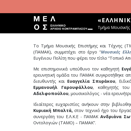
Παράκαμψη προς το κυρίως περιεχόμενο
«ΕΛΛΗΝΙ
Τμήμα Μουσικής 
Το Τμήμα Μουσικής Επιστήμης και Τέχνης (Τ
(ΠΑΜΑΚ), συμμετέχει στο έργο “
Μουσικές Ελλη
Ευγένιου Πολίτη που φέρει τον τίτλο “Τοπικό 
Με επιστημονικά υπεύθυνο τον καθηγητή
Ευγ
ερευνητική ομάδα του ΠΑΜΑΚ συγκροτήθηκε από
διευθυντής και
Ευαγγελία Σπυράκου
, Ειδι
Εμμανουήλ Γαρουφάλλου
, καθηγητής του
Αδελφοπούλου
, μουσικολόγος - νέα ερευνήτρι
Ιδιαίτερες ευχαριστίες ανήκουν στην βιβλιο
Κυριακή Μπαλτά,
στον τεχνικό ήχο του Εργ
συνεργάτη του Ε.Λ.Κ.Ε - ΠΑΜΑΚ
Ανδριάνα Σω
Οντολογιών (ΤΑΜΟ) – ΠΑΜΑΚ”.