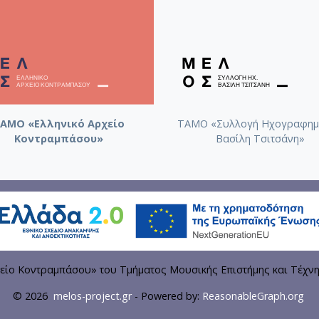
ΑΜΟ «Ελληνικό Αρχείο
ΤΑΜΟ «Συλλογή Ηχογραφημ
Κοντραμπάσου»
Βασίλη Τσιτσάνη»
είο Κοντραμπάσου» του Τμήματος Μουσικής Επιστήμης και Τέχν
© 2026
melos-project.gr
- Powered by:
ReasonableGraph.org