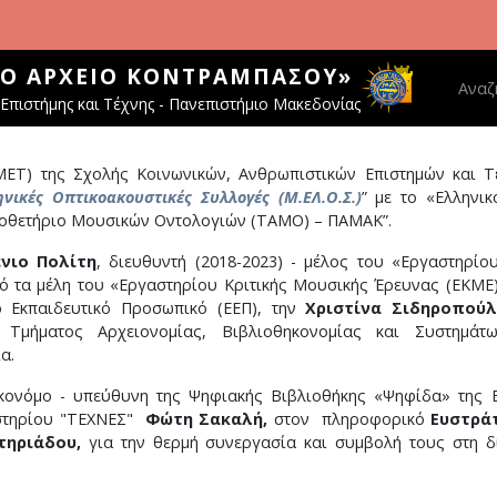
ΚΌ ΑΡΧΕΊΟ ΚΟΝΤΡΑΜΠΆΣΟΥ»
Main 
Αναζ
Επιστήμης και Τέχνης - Πανεπιστήμιο Μακεδονίας
ΜΕΤ) της Σχολής Κοινωνικών, Ανθρωπιστικών Επιστημών και Τ
νικές Οπτικοακουστικές Συλλογές (Μ.ΕΛ.Ο.Σ.)
” με το «Ελληνικ
Αποθετήριο Μουσικών Οντολογιών (ΤΑΜΟ) – ΠΑΜΑΚ”.
ένιο Πολίτη
, διευθυντή (2018-2023) - μέλος του «Εργαστηρί
 τα μέλη του «Εργαστηρίου Κριτικής Μουσικής Έρευνας (ΕΚΜΕ
κό Εκπαιδευτικό Προσωπικό (ΕΕΠ), την
Χριστίνα Σιδηροπού
 Τμήματος Αρχειονομίας, Βιβλιοθηκονομίας και Συστημά
α.
θηκονόμο - υπεύθυνη της Ψηφιακής Βιβλιοθήκης «Ψηφίδα» τη
αστηρίου "ΤΕΧΝΕΣ"
Φώτη Σακαλή,
στον πληροφορικό
Ευστρά
τηριάδου,
για την θερμή συνεργασία και συμβολή τους στη 