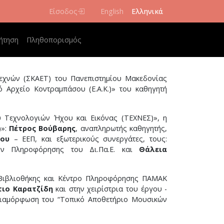
Είσοδος
English
Ελληνικά
navigation
ήτηση
Πληθοπορισμός
εχνών (ΣΚΑΕΤ) του Πανεπιστημίου Μακεδονίας
ό Αρχείο Κοντραμπάσου (Ε.Α.Κ.)» του καθηγητή
ου Τεχνολογιών Ήχου και Εικόνας (ΤΕΧΝΕΣ)», η
)»:
Πέτρος Βούβαρης
, αναπληρωτής καθηγητής,
λου
– ΕΕΠ, και εξωτερικούς συνεργάτες, τους:
των Πληροφόρησης του Δι.Πα.Ε. και
Θάλεια
ς Βιβλιοθήκης και Κέντρο Πληροφόρησης ΠΑΜΑΚ
τιο Καρατζίδη
και στην χειρίστρια του έργου -
διαμόρφωση του “Τοπικό Αποθετήριο Μουσικών