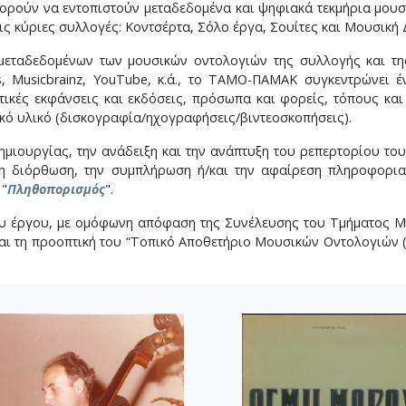
ορούν να εντοπιστούν μεταδεδομένα και ψηφιακά τεκμήρια μου
ις κύριες συλλογές: Κοντσέρτα, Σόλο έργα, Σουίτες και Μουσική
εταδεδομένων των μουσικών οντολογιών της συλλογής και τη
ogs, Musicbrainz, YouTube, κ.ά., το ΤΑΜΟ-ΠΑΜΑΚ συγκεντρώνει 
ετικές εκφάνσεις και εκδόσεις, πρόσωπα και φορείς, τόπους κα
κό υλικό (δισκογραφία/ηχογραφήσεις/βιντεοσκοπήσεις).
ημιουργίας, την ανάδειξη και την ανάπτυξη του ρεπερτορίου το
 τη διόρθωση, την συμπλήρωση ή/και την αφαίρεση πληροφορι
 "
Πληθοπορισμός
".
υ έργου, με ομόφωνη απόφαση της Συνέλευσης του Τμήματος Μου
 και τη προοπτική του “Τοπικό Αποθετήριο Μουσικών Οντολογιώ