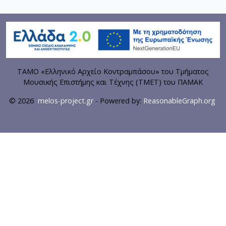
ΤΑΜΟ «Ελληνικό Αρχείο Κοντραμπάσου» του Τμήματος
Μουσικής Επιστήμης και Τέχνης (ΤΜΕΤ) του ΠΑΜΑΚ
© 2026
melos-project.gr
- Powered by:
ReasonableGraph.org