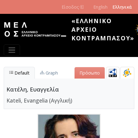
Παράκαμψη προς το κυρίως περιεχόμενο
Είσοδος
English
Ελληνικά
«ΕΛΛΗΝΙΚΌ
ΑΡΧΕΊΟ
ΚΟΝΤΡΑΜΠΆΣΟΥ»
Default
Graph
Πρόσωπο
Κατέλη, Ευαγγελία
Kateli, Evangelia (Αγγλική)