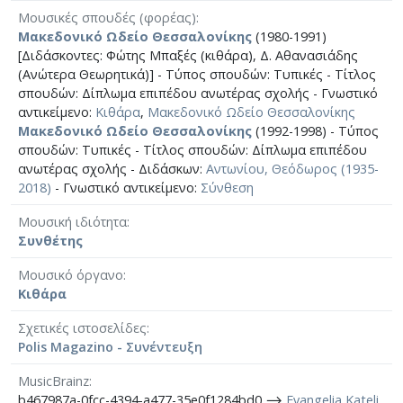
Μουσικές σπουδές (φορέας)
Μακεδονικό Ωδείο Θεσσαλονίκης
(1980-1991)
[Διδάσκοντες: Φώτης Μπαξές (κιθάρα), Δ. Αθανασιάδης
(Ανώτερα Θεωρητικά)] - Τύπος σπουδών: Τυπικές - Τίτλος
σπουδών: Δίπλωμα επιπέδου ανωτέρας σχολής - Γνωστικό
αντικείμενο:
Κιθάρα
,
Μακεδονικό Ωδείο Θεσσαλονίκης
Μακεδονικό Ωδείο Θεσσαλονίκης
(1992-1998) - Τύπος
σπουδών: Τυπικές - Τίτλος σπουδών: Δίπλωμα επιπέδου
ανωτέρας σχολής - Διδάσκων:
Αντωνίου, Θεόδωρος (1935-
2018)
- Γνωστικό αντικείμενο:
Σύνθεση
Μουσική ιδιότητα
Συνθέτης
Μουσικό όργανο
Κιθάρα
Σχετικές ιστοσελίδες
Polis Magazino - Συνέντευξη
MusicBrainz
b467987a-0fcc-4394-a477-35e0f1284bd0 ⟶
Evangelia Kateli