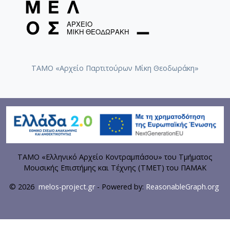
ΤΑΜΟ «Αρχείο Παρτιτούρων Μίκη Θεοδωράκη»
ΤΑΜΟ «Ελληνικό Αρχείο Κοντραμπάσου» του Τμήματος
Μουσικής Επιστήμης και Τέχνης (ΤΜΕΤ) του ΠΑΜΑΚ
© 2026
melos-project.gr
- Powered by:
ReasonableGraph.org