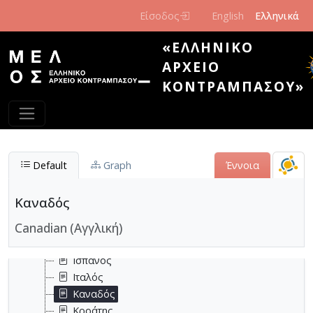
Παράκαμψη προς το κυρίως περιεχόμενο
Είσοδος
English
Ελληνικά
«ΕΛΛΗΝΙΚΌ
Εθνικότητα
ΑΡΧΕΊΟ
Αμερικανός
ΚΟΝΤΡΑΜΠΆΣΟΥ»
Αυστριακός
Βενεζουελανός
Βούλγαρος
Βρετανός
Γάλλος
Default
Graph
Έννοια
Γερμανός
Ελβετός
Καναδός
Έλληνας
Canadian (Αγγλική)
Ιάπωνας
Ισλανδός
Ισπανός
Ιταλός
Καναδός
Κροάτης