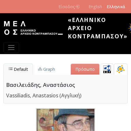
Παράκαμψη προς το κυρίως περιεχόμενο
Είσοδος
English
Ελληνικά
«ΕΛΛΗΝΙΚΌ
ΑΡΧΕΊΟ
ΚΟΝΤΡΑΜΠΆΣΟΥ»
Default
Graph
Πρόσωπο
Βασιλειάδης, Αναστάσιος
Vassiliadis, Anastasios (Αγγλική)