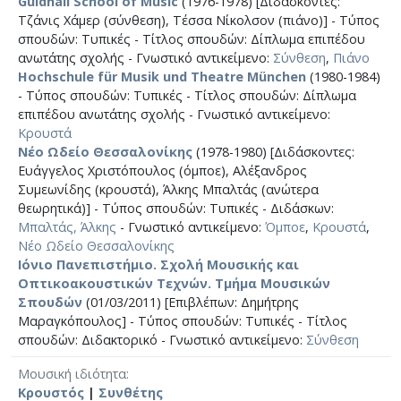
Guidhall School of Music
(1976-1978) [Διδάσκοντες:
Τζάνις Χάμερ (σύνθεση), Τέσσα Νίκολσον (πιάνο)] - Τύπος
σπουδών: Τυπικές - Τίτλος σπουδών: Δίπλωμα επιπέδου
ανωτάτης σχολής - Γνωστικό αντικείμενο:
Σύνθεση
,
Πιάνο
Hochschule für Musik und Theatre München
(1980-1984)
- Τύπος σπουδών: Τυπικές - Τίτλος σπουδών: Δίπλωμα
επιπέδου ανωτάτης σχολής - Γνωστικό αντικείμενο:
Κρουστά
Νέο Ωδείο Θεσσαλονίκης
(1978-1980) [Διδάσκοντες:
Ευάγγελος Χριστόπουλος (όμποε), Αλέξανδρος
Συμεωνίδης (κρουστά), Άλκης Μπαλτάς (ανώτερα
θεωρητικά)] - Τύπος σπουδών: Τυπικές - Διδάσκων:
Μπαλτάς, Άλκης
- Γνωστικό αντικείμενο:
Όμποε
,
Κρουστά
,
Νέο Ωδείο Θεσσαλονίκης
Ιόνιο Πανεπιστήμιο. Σχολή Μουσικής και
Οπτικοακουστικών Τεχνών. Τμήμα Μουσικών
Σπουδών
(01/03/2011) [Επιβλέπων: Δημήτρης
Μαραγκόπουλος] - Τύπος σπουδών: Τυπικές - Τίτλος
σπουδών: Διδακτορικό - Γνωστικό αντικείμενο:
Σύνθεση
Μουσική ιδιότητα
Κρουστός
|
Συνθέτης