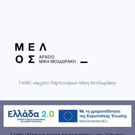
ΤΑΜΟ «Αρχείο Παρτιτούρων Μίκη Θεοδωράκη»
ΤΑΜΟ «Ελληνικό Αρχείο Κοντραμπάσου» του Τμήματος