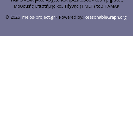
Μουσικής Επιστήμης και Τέχνης (ΤΜΕΤ) του ΠΑΜΑΚ
© 2026
melos-project.gr
- Powered by:
ReasonableGraph.org