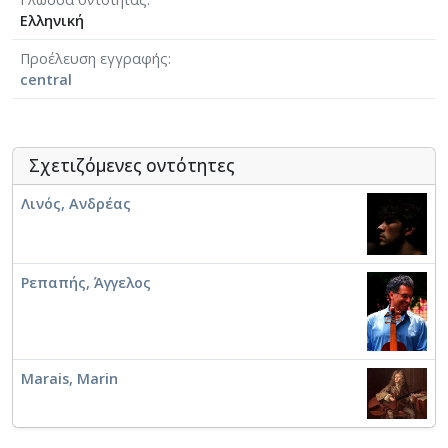
Μουσικολόγος
Ελληνική
Μουσικοπαιδαγωγός
Μουσικός
Προέλευση εγγραφής
Μουσικός εκδότης
central
Μουσικός επιμελητής
Μουσικός παραγωγός
Ομποΐστας
Σχετιζόμενες οντότητες
Παιδαγωγός
Πιανίστας
Λινός, Ανδρέας
Σαξοφωνίστας
Στιχουργός
Συνθέτης
Ρεπαπής, Άγγελος
Τουμπίστας
Τραγουδιστής
Τραγουδοποιός
Τρομπετίστας
Marais, Marin
Τσελίστας
Τυμπανίστας
Φλαουτίστας