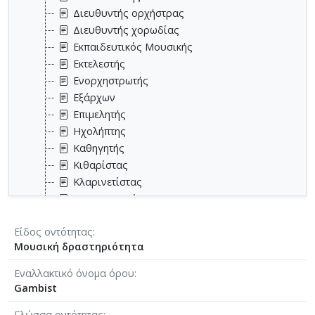
Διευθυντής ορχήστρας
Διευθυντής χορωδίας
Εκπαιδευτικός Μουσικής
Εκτελεστής
Ενορχηστρωτής
Εξάρχων
Επιμελητής
Ηχολήπτης
Καθηγητής
Κιθαρίστας
Κλαρινετίστας
Κοντραμπασίστας
Κρουστός
Είδος οντότητας
Λιμπρετίστας
Μουσική δραστηριότητα
Μεταγραφέας
Μονωδός
Εναλλακτικό όνομα όρου
Μουσικοθεωρητικός
Gambist
Μουσικοκριτικός
Γλώσσα οντότητας