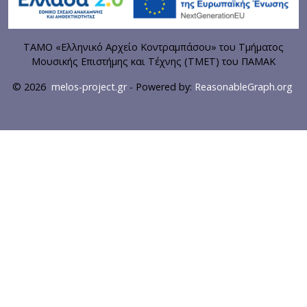
ΤΑΜΟ «Ελληνικό Αρχείο Κοντραμπάσου» του Τμήματος
Μουσικής Επιστήμης και Τέχνης (ΤΜΕΤ) του ΠΑΜΑΚ
© 2026
melos-project.gr
- Powered by:
ReasonableGraph.org