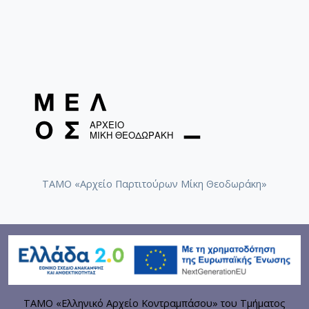
ΤΑΜΟ «Αρχείο Παρτιτούρων Μίκη Θεοδωράκη»
ΤΑΜΟ «Ελληνικό Αρχείο Κοντραμπάσου» του Τμήματος