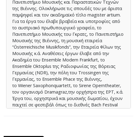
Πανεπιστήμιο Μουσικής και Παραστατικών Τεχνών
της Βιέννης. Ολοκλήρωσε τις σπουδές του με άριστα
παμψηφεί και τον ακαδημαϊκό τίτλο magister artium.
Για τα έργα του έλαβε βραβεία και υποτροφίες από
το αυστριακό πρωθυπουργικό γραφείο, το
Πανεπιστήμιο Μουσικής του Γκρατς, το Πανεπιστήμιο
Μουσικής της Βιέννης, τη μουσική εταιρεία
“Österreichische Musikfonds”, την Εταιρεία Φίλων της
Μουσικής κ.ά. Αναθέσεις έργων έλαβε από την
Ακαδημία του Ensemble Modern Frankfurt, το
Ensemble Oktoplus της Ραδιοφωνίας της Βόρειας
Γερμανίας (NDR), την πόλη του Trossingen της
Γερμανίας, το Ensemble Phace της Βιέννης,
το Wiener Saxophonquartett, το Sirene Operntheater,
τον οργανισμό Dramagraz,την ορχήστρα της ΕΡΤ, κ.ά.
Έργα του, ορχηστρικά και μουσικής δωματίου, έχουν
παιχτεί σε φεστιβάλ όπως το διεθνές Bach Festival
στη Ρίγα, το Wien Modern, τις Kulturtage της
Κεντρικής Ευρωπαϊκής Τράπεζας, το αυστριακό
φεστιβάλ Allegro Vivo κ.ά. Οι όπερες δωματίου του
έχουν παρουσιαστεί στην Αυστρία με μεγάλη
επιτυχία και ενθουσιώδεις κριτικές να αναφέρονται