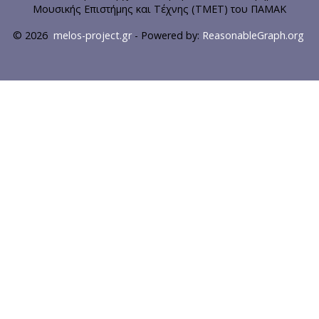
Μουσικής Επιστήμης και Τέχνης (ΤΜΕΤ) του ΠΑΜΑΚ
© 2026
melos-project.gr
- Powered by:
ReasonableGraph.org