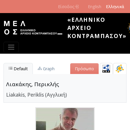
Παράκαμψη προς το κυρίως περιεχόμενο
Είσοδος
English
Ελληνικά
«ΕΛΛΗΝΙΚΌ
ΑΡΧΕΊΟ
ΚΟΝΤΡΑΜΠΆΣΟΥ»
Default
Graph
Πρόσωπο
Λιακάκης, Περικλής
Liakakis, Periklis (Αγγλική)