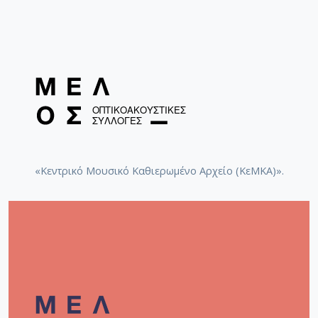
Sirene Operntheater etc. In 2017 his opera
“Chodorkowski” was nominated as the best new
production for music theatre in the Austrian
Musiktheater awards. In his work he blends different
musical styles such as orchestral, operatic, electronics
and pop/rock.
The mix of this polystylism together with his
dedication and deep understanding of the art of sound
design as used in film and/or on the stage has led him
to a very personal musical style. In 2016 a triple CD
with 3 of his chamber operas came out on “Einklang
«Κεντρικό Μουσικό Καθιερωμένο Αρχείο (ΚεΜΚΑ)».
Records” and was financed by the “Österreichische
Musikfonds”. In 2017 his opera “Chodorkowski” was
awarded with the prestigious Austrian “Music-Theatre
Prize” (as the best independent production).
Periklis Liakakis is Senior Lecturer at the University of
Music and Performing Arts in Vienna.