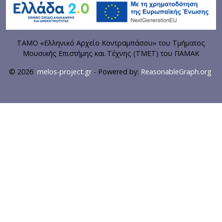
ΤΑΜΟ «Ελληνικό Αρχείο Κοντραμπάσου» του Τμήματος
Μουσικής Επιστήμης και Τέχνης (ΤΜΕΤ) του ΠΑΜΑΚ
© 2026
melos-project.gr
- Powered by:
ReasonableGraph.org