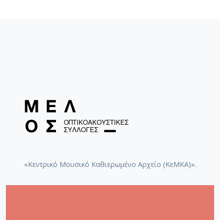
Συναυλία με έργα σπουδαστών σύνθεσης
του Κρατικού Ωδείου Θεσσαλονίκης
[Θεσσαλονίκη, 24/05/2012] / Σαπουντζής,
Μιχαήλ
Καλλιτεχνικές αντι...δράσεις [Θεσσαλονίκη,
22/10/2010] / Σαπουντζής, Μιχαήλ
Παρά θϊν' ἁλός 2010 [Καλαμαριά, 30/8-12/9
2010] / Σαπουντζής, Μιχαήλ
«Κεντρικό Μουσικό Καθιερωμένο Αρχείο (ΚεΜΚΑ)».
Dissonance Records Festival. [Θεσσαλονίκη,
20-21/3/2010] / Σαπουντζής, Μιχαήλ