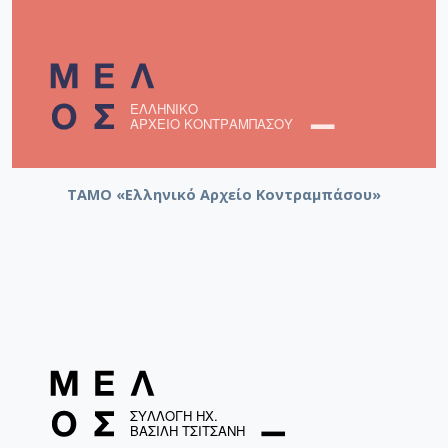
Konzert für Flöte, Kontrabass und Orchester (1997/98)
Ανισέγκος Αντώνης. 42η Καλλιτεχνική περίοδος
2000-2001. Γ Κύκλος συναυλιών. 2η Συναυλία. Οι
κλασικοί του 20ου αιώνα και η Νεότερη Σχολή της
Θεσσαλονίκης [Θεσσαλονίκη, 6/12/2000] / Χατζής,
Γιάννης [2000]
ΤΑΜΟ «Ελληνικό Αρχείο Κοντραμπάσου»
Συναυλία Κρατικής Ορχήστρας
Θεσσαλονίκης [Θεσσαλονίκη, 06/12/2000] /
Ανισέγκος, Γιάννης - Χατζής, Γιάννης
Γιώργος Απέργης: πορτραίτο συνθέτη
[Αθήνα, 13/04/2011] / dissonArt ensemble -
Χατζής, Γιάννης
dissonArt ensemble