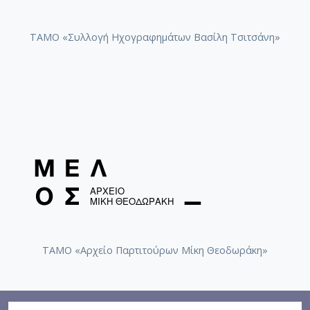
Κρατική Ορχήστρα Θεσσαλονίκης
ΤΑΜΟ «Συλλογή Ηχογραφημάτων Βασίλη Τσιτσάνη»
Πορτραίτο Γιώργος Απέργης [Θεσσαλονίκη,
10/04/2011] / dissonArt ensemble - Χατζής,
Γιάννης
ΤΑΜΟ «Αρχείο Παρτιτούρων Μίκη Θεοδωράκη»