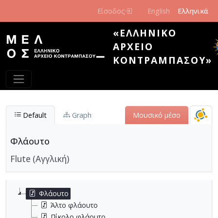
Παράκαμψη προς το κυρίως περιεχόμενο
Είσοδος
English
Ελληνικά
«ΕΛΛΗΝΙΚΌ
ΑΡΧΕΊΟ
ΚΟΝΤΡΑΜΠΆΣΟΥ»
Default
Graph
Μουσικό μέσο
Φλάουτο
Flute (Αγγλική)
Φλάουτο
Άλτο φλάουτο
Πίκολο φλάουτο