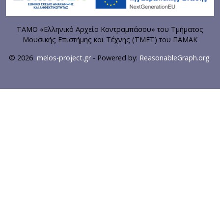
ΤΑΜΟ «Ελληνικό Αρχείο Κοντραμπάσου» του Τμήματος
Μουσικής Επιστήμης και Τέχνης (ΤΜΕΤ) του ΠΑΜΑΚ
© 2026
melos-project.gr
- Powered by:
ReasonableGraph.org