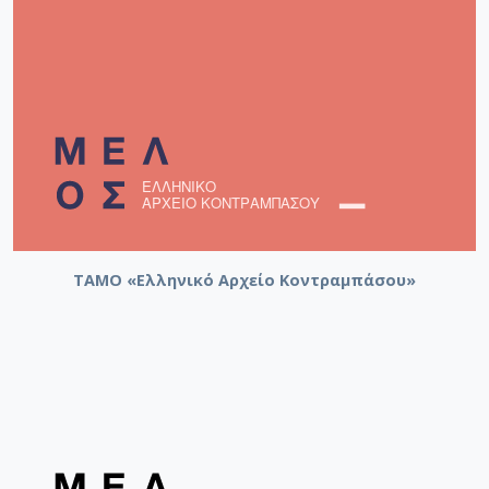
όργανα και θεατρική μουσική (στην "Αγγέλα" του
Σεβαστίκογλου, κ. λπ.). Στις 3.9.1999 στο Μουσείο
Ermitage της Αγίας Πετρούπολης παίχτηκε σε Α΄
παγκόσμια εκτέλεση από τη ΣΟ της πόλης το έργο του
"The Millenium of Peace".
ΤΑΜΟ «Ελληνικό Αρχείο Κοντραμπάσου»