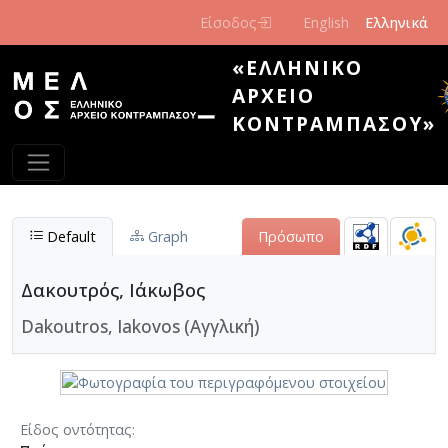
Παράκαμψη προς το κυρίως περιεχόμενο
Είσοδος
English
Ελληνικά
«ΕΛΛΗΝΙΚΌ
ΑΡΧΕΊΟ
ΚΟΝΤΡΑΜΠΆΣΟΥ»
Default
Graph
Πρόσωπο
Δακουτρός, Ιάκωβος
Dakoutros, Iakovos (Αγγλική)
Είδος οντότητας