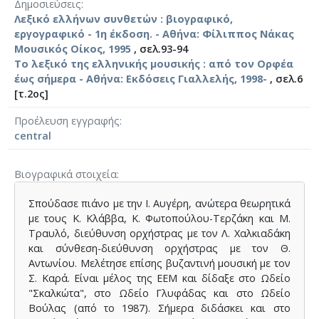
Δημοσιεύσεις
Λεξικό ελλήνων συνθετών : βιογραφικό,
εργογραφικό - 1η έκδοση. - Αθήνα: Φίλιππος Νάκας
Μουσικός Οίκος, 1995
, σελ.93-94
Το λεξικό της ελληνικής μουσικής : από τον Ορφέα
έως σήμερα - Αθήνα: Εκδόσεις Γιαλλελής, 1998-
, σελ.6
[τ.2ος]
Προέλευση εγγραφής
central
Βιογραφικά στοιχεία
Σπούδασε πιάνο με την Ι. Αυγέρη, ανώτερα θεωρητικά
με τους Κ. Κλάββα, Κ. Φωτοπούλου-Τερζάκη και Μ.
Τραυλό, διεύθυνση ορχήστρας με τον Λ. Χαλκιαδάκη
και σύνθεση-διεύθυνση ορχήστρας με τον Θ.
Αντωνίου. Μελέτησε επίσης βυζαντινή μουσική με τον
Σ. Καρά. Είναι μέλος της ΕΕΜ και δίδαξε στο Ωδείο
"Σκαλκώτα", στο Ωδείο Γλυφάδας και στο Ωδείο
Βούλας (από το 1987). Σήμερα διδάσκει και στο