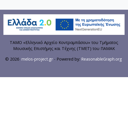
ΤΑΜΟ «Ελληνικό Αρχείο Κοντραμπάσου» του Τμήματος
Μουσικής Επιστήμης και Τέχνης (ΤΜΕΤ) του ΠΑΜΑΚ
© 2026
melos-project.gr
- Powered by:
ReasonableGraph.org