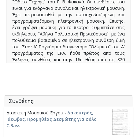
"Ωδείο Τέχνης" του Γ. Β. Φακανά. Οι συνθέσεις του
είναι για ενόργανα σύνολα και ηλεκτρονική μουσική.
Έχει πειραματισθεί με την αυτοσχεδιαζόμενη και
προγραμματιζόμενη ηλεκτρονική μουσική. Επίσης,
έχει γράψει μουσική για το θέατρο. Συμμετείχε στις
εκδηλώσεις "Αθήνα Πολιτιστική Πρωτεύουσα", με ένα
πολυθέαμα βασισμένο σε ηλεκτρονική σύνθεση δική
του. Στον Α' Παγκόσμιο διαγωνισμό "Ολύμπια" του Α'
προγράμματος της ΕΡΑ, ήρθε πρώτος από τους
Έλληνες συνθέτες και στην 16η θέση από τις 320
συμμετοχές, με το έργο του για μικρή ορχήστρα και
σοπράνο "ΕΚΑΤΗ Ι". Επίσης στον Πανελλήνιο
διαγωνισμό σύνθεσης του Σύγχρονου Ωδείου
Αθήνας, το έργο του "ΘΗΡΑ Ι για βιολί, τσέλο
καιπιάνο", πήρε το Γ' βραβείο και έχει γίνει
παρουσίαση μέρους της δουλειάς του από το Γ'
Συνθέτης:
πρόγραμμα της ΕΡΑ. Άλλα έργα του: "New York" (για
μαγνητοταινία, 1983), "Δι΄ ημάς τους ανθρώπους" (2
Διασκευή Μουσικού Έργου -
Δακουτρός,
όπερες για πολυμέσα/ολογραφήματα και μουσικά
Ιάκωβος. Προμηθέας Δεσμώτης για σόλο
Σύνολα: ΣΟ και rock group, 1984), "Μπλα-μπλα"
C.Bass
(οικολογικό πολυθέαμα για κουκλοθέατρο,
μαριονέτες, καραγκιόζη, ηθοποιούς και συνθετητές,