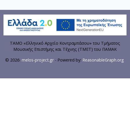
ΤΑΜΟ «Ελληνικό Αρχείο Κοντραμπάσου» του Τμήματος
Μουσικής Επιστήμης και Τέχνης (ΤΜΕΤ) του ΠΑΜΑΚ
© 2026
melos-project.gr
- Powered by:
ReasonableGraph.org