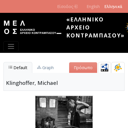
Παράκαμψη προς το κυρίως περιεχόμενο
Είσοδος
English
Ελληνικά
«ΕΛΛΗΝΙΚΌ
ΑΡΧΕΊΟ
ΚΟΝΤΡΑΜΠΆΣΟΥ»
Default
Graph
Πρόσωπο
Klinghoffer, Michael