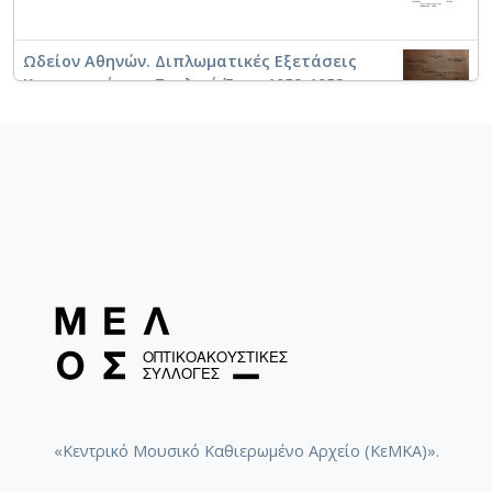
Ωδείον Αθηνών. Διπλωματικές Εξετάσεις
Κοντραμπάσου. Σχολικό Έτος 1952-1953
[Αθήνα, 06/02/1953] / Τζουμάνης, Αλέξανδρος
Ρεσιτάλ Κοντραμπάσου. Ωδείο Βορείου
Ελλάδος [Καλαμαριά, 21/06/2019] /
Καραγιώργου, Στυλιανή
Πτυχιακό Ρεσιτάλ Ειδίκευσης
Κοντραμπάσου Καραγιώργου Στυλιανή.
Πανεπιστήμιο Μακεδονίας [Θεσσαλονίκη,
1/7/2019]
«Κεντρικό Μουσικό Καθιερωμένο Αρχείο (ΚεΜΚΑ)».