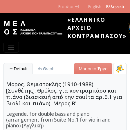
Παράκαμψη προς το κυρίως περιεχόμενο
Είσοδος
English
Ελληνικά
«ΕΛΛΗΝΙΚΌ
ΑΡΧΕΊΟ
ΚΟΝΤΡΑΜΠΆΣΟΥ»
Default
Graph
Μουσικό Έργο
Μόρος, Θεμιστοκλής (1910-1988)
[Συνθέτης]. Θρύλος, για κοντραμπάσο και
πιάνο (διασκευή από την σουίτα αριθ.1 για
βιολί και πιάνο). Μέρος Β'
Legende, for double bass and piano
(arrangement from Suite No.1 for violin and
piano) (Αγγλική)