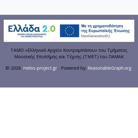
ΤΑΜΟ «Ελληνικό Αρχείο Κοντραμπάσου» του Τμήματος
Μουσικής Επιστήμης και Τέχνης (ΤΜΕΤ) του ΠΑΜΑΚ
© 2026
melos-project.gr
- Powered by:
ReasonableGraph.org