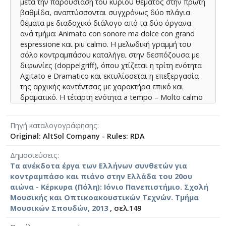
μετά την παρουσίαση του κύριου θέματος στην πρώτη
βαθμίδα, αναπτύσσονται συγχρόνως δύο πλάγια
θέματα με διαδοχικό διάλογο από τα δύο όργανα
ανά τμήμα: Animato con sonore ma dolce con grand
espressione και piu calmo. Η μελωδική γραμμή του
σόλο κοντραμπάσου καταλήγει στην δεσπόζουσα με
διφωνίες (doppelgriff), όπου χτίζεται η τρίτη ενότητα
Agitato e Dramatico και εκτυλίσσεται η επεξεργασία
της αρχικής καντέντσας με χαρακτήρα επικό και
δραματικό. Η τέταρτη ενότητα a tempo – Molto calmo
και η πέμπτη Molto cantabile – cola parte, αποτελούν
τις γέφυρες για την επανέκθεση του αρχικού θέματος
Πηγή καταλογογράφησης
από το σόλο όργανο.
Original: AltSol Company - Rules: RDA
Δημοσιεύσεις
Τα ανέκδοτα έργα των Ελλήνων συνθετών για
κοντραμπάσο και πιάνο στην Ελλάδα του 20ου
αιώνα - Κέρκυρα (Πόλη): Ιόνιο Πανεπιστήμιο. Σχολή
Μουσικής και Οπτικοακουστικών Τεχνών. Τμήμα
Μουσικών Σπουδών, 2013
, σελ.149