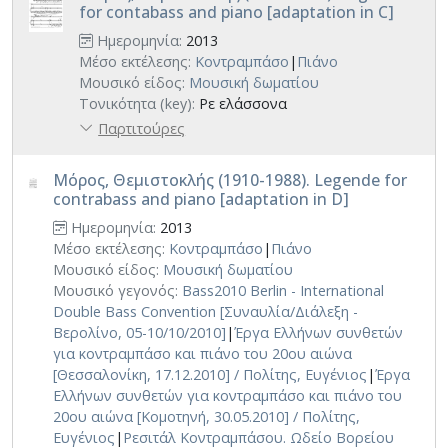
for contabass and piano [adaptation in C]
Ημερομηνία:
2013
Μέσο εκτέλεσης:
Κοντραμπάσο
|
Πιάνο
Μουσικό είδος:
Μουσική δωματίου
Τονικότητα (key):
Ρε ελάσσονα
Παρτιτούρες
Μόρος, Θεμιστοκλής (1910-1988). Legende for
contrabass and piano [adaptation in D]
Ημερομηνία:
2013
Μέσο εκτέλεσης:
Κοντραμπάσο
|
Πιάνο
Μουσικό είδος:
Μουσική δωματίου
Μουσικό γεγονός:
Bass2010 Berlin - International
Double Bass Convention [Συναυλία/Διάλεξη -
Βερολίνο, 05-10/10/2010]
|
Έργα Ελλήνων συνθετών
για κοντραμπάσο και πιάνο του 20ου αιώνα
[Θεσσαλονίκη, 17.12.2010] / Πολίτης, Ευγένιος
|
Έργα
Ελλήνων συνθετών για κοντραμπάσο και πιάνο του
20ου αιώνα [Κομοτηνή, 30.05.2010] / Πολίτης,
Ευγένιος
|
Ρεσιτάλ Κοντραμπάσου. Ωδείο Βορείου