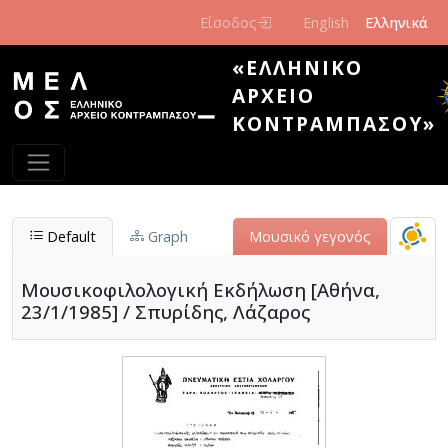
Παράκαμψη προς το κυρίως περιεχόμενο
Είσοδος
English
Ελληνικά
«ΕΛΛΗΝΙΚΌ
ΑΡΧΕΊΟ
ΚΟΝΤΡΑΜΠΆΣΟΥ»
Default
Graph
Μουσικό γεγονός
Μουσικοφιλολογική Εκδήλωση [Αθήνα,
23/1/1985] / Σπυρίδης, Λάζαρος