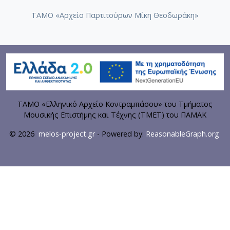
ΤΑΜΟ «Αρχείο Παρτιτούρων Μίκη Θεοδωράκη»
ΤΑΜΟ «Ελληνικό Αρχείο Κοντραμπάσου» του Τμήματος
Μουσικής Επιστήμης και Τέχνης (ΤΜΕΤ) του ΠΑΜΑΚ
© 2026
melos-project.gr
- Powered by:
ReasonableGraph.org