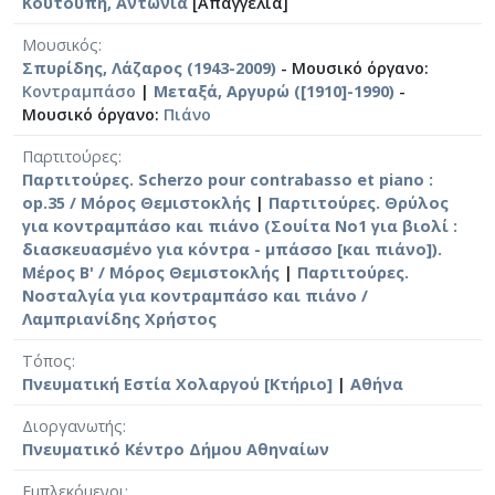
Κουτούπη, Αντωνία
[Απαγγελία]
Μουσικός
Σπυρίδης, Λάζαρος (1943-2009)
- Μουσικό όργανο:
Κοντραμπάσο
|
Μεταξά, Αργυρώ ([1910]-1990)
-
Μουσικό όργανο:
Πιάνο
Παρτιτούρες
Παρτιτούρες. Scherzo pour contrabasso et piano :
op.35 / Μόρος Θεμιστοκλής
|
Παρτιτούρες. Θρύλος
για κοντραμπάσο και πιάνο (Σουίτα No1 για βιολί :
διασκευασμένο για κόντρα - μπάσσο [και πιάνο]).
Μέρος Β' / Μόρος Θεμιστοκλής
|
Παρτιτούρες.
Νοσταλγία για κοντραμπάσο και πιάνο /
Λαμπριανίδης Χρήστος
Τόπος
Πνευματική Εστία Χολαργού [Κτήριο]
|
Αθήνα
Διοργανωτής
Πνευματικό Κέντρο Δήμου Αθηναίων
Εμπλεκόμενοι