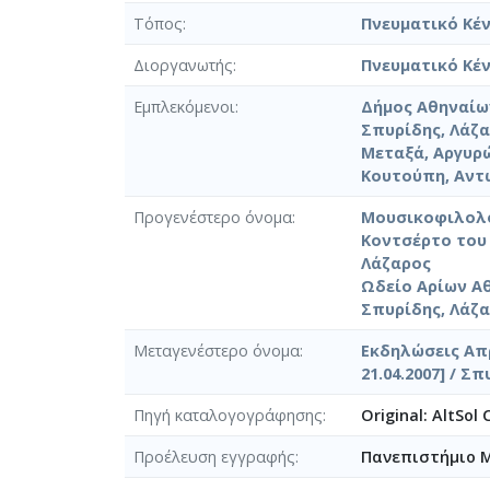
Τόπος
Πνευματικό Κέν
Διοργανωτής
Πνευματικό Κέ
Εμπλεκόμενοι
Δήμος Αθηναίω
Σπυρίδης, Λάζα
Μεταξά, Αργυρώ 
Κουτούπη, Αντ
Προγενέστερο όνομα
Μουσικοφιλολογ
Κοντσέρτο του 
Λάζαρος
Ωδείο Αρίων Αθ
Σπυρίδης, Λάζ
Μεταγενέστερο όνομα
Εκδηλώσεις Απρ
21.04.2007] / Σ
Πηγή καταλογογράφησης
Original: AltSol
Προέλευση εγγραφής
Πανεπιστήμιο 