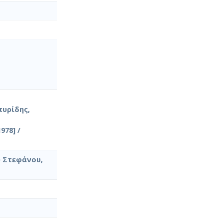
πυρίδης,
78] /
υ Στεφάνου,