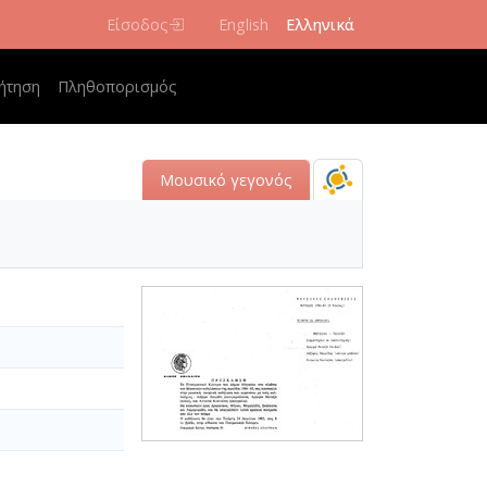
Είσοδος
English
Ελληνικά
navigation
ήτηση
Πληθοπορισμός
Μουσικό γεγονός