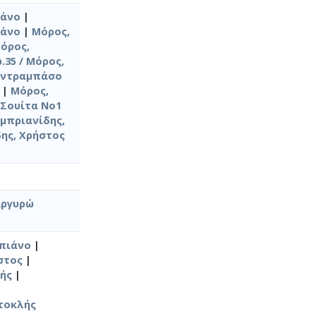
ιάνο
|
ιάνο
|
Μόρος,
όρος,
.35 / Μόρος,
κοντραμπάσο
|
Μόρος,
(Σουίτα No1
μπριανίδης,
ης, Χρήστος
Αργυρώ
 πιάνο
|
στος
|
λής
|
στοκλής