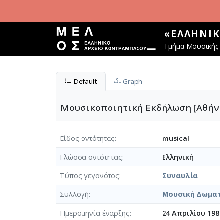
Παράκαμψη προς το κυρίως περιεχόμενο
«ΕΛΛΗΝΙ
Τμήμα Μουσικής 
Default
Graph
Μουσικοποιητική Εκδήλωση [Αθήνα,
Είδος οντότητας
musical
Γλώσσα οντότητας
Ελληνική
Τύπος γεγονότος
Συναυλία
Συλλογή
Μουσική Δωμα
Ημερομηνία έναρξης
24 Απριλίου 198