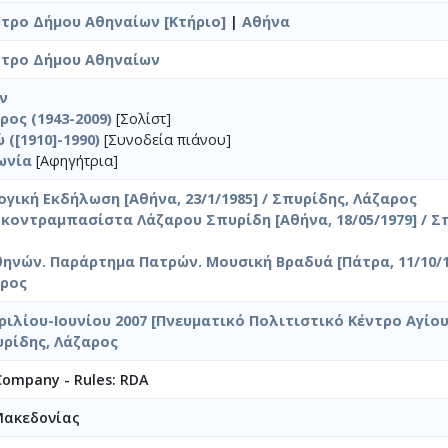
τρο Δήμου Αθηναίων [Κτήριο]
|
Αθήνα
ντρο Δήμου Αθηναίων
ν
ρος (1943-2009)
[Σολίστ]
([1910]-1990)
[Συνοδεία πιάνου]
ωνία
[Αφηγήτρια]
ική Εκδήλωση [Αθήνα, 23/1/1985] / Σπυρίδης, Λάζαρος
κοντραμπασίστα Λάζαρου Σπυρίδη [Αθήνα, 18/05/1979] / Σ
ηνών. Παράρτημα Πατρών. Μουσική Βραδυά [Πάτρα, 11/10/19
αρος
ιλίου-Ιουνίου 2007 [Πνευματικό Πολιτιστικό Κέντρο Αγίο
πυρίδης, Λάζαρος
 Company - Rules: RDA
Μακεδονίας