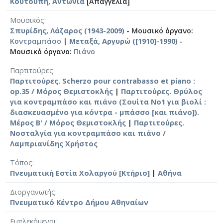
Κουτούπη, Αντωνία
[Απαγγελία]
Μουσικός
Σπυρίδης, Λάζαρος (1943-2009)
- Μουσικό όργανο:
Κοντραμπάσο
|
Μεταξά, Αργυρώ ([1910]-1990)
-
Μουσικό όργανο:
Πιάνο
Παρτιτούρες
Παρτιτούρες. Scherzo pour contrabasso et piano :
op.35 / Μόρος Θεμιστοκλής
|
Παρτιτούρες. Θρύλος
για κοντραμπάσο και πιάνο (Σουίτα No1 για βιολί :
διασκευασμένο για κόντρα - μπάσσο [και πιάνο]).
Μέρος Β' / Μόρος Θεμιστοκλής
|
Παρτιτούρες.
Νοσταλγία για κοντραμπάσο και πιάνο /
Λαμπριανίδης Χρήστος
Τόπος
Πνευματική Εστία Χολαργού [Κτήριο]
|
Αθήνα
Διοργανωτής
Πνευματικό Κέντρο Δήμου Αθηναίων
Εμπλεκόμενοι