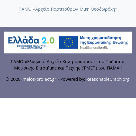
ΤΑΜΟ «Αρχείο Παρτιτούρων Μίκη Θεοδωράκη»
ΤΑΜΟ «Ελληνικό Αρχείο Κοντραμπάσου» του Τμήματος
Μουσικής Επιστήμης και Τέχνης (ΤΜΕΤ) του ΠΑΜΑΚ
© 2026
melos-project.gr
- Powered by:
ReasonableGraph.org