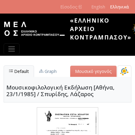
Παράκαμψη προς το κυρίως περιεχόμενο
Είσοδος
English
Ελληνικά
«ΕΛΛΗΝΙΚΌ
ΑΡΧΕΊΟ
ΚΟΝΤΡΑΜΠΆΣΟΥ»
Default
Graph
Μουσικό γεγονός
Μουσικοφιλολογική Εκδήλωση [Αθήνα,
23/1/1985] / Σπυρίδης, Λάζαρος