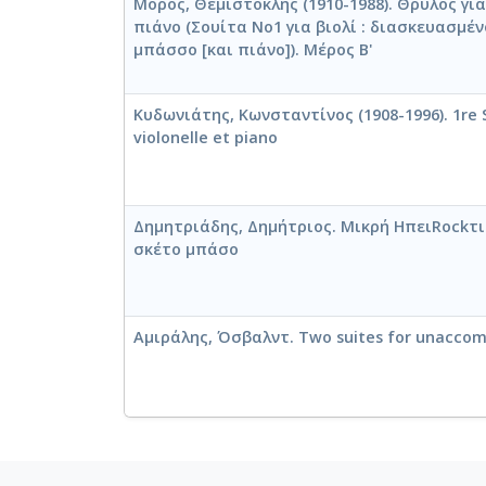
Μόρος, Θεμιστοκλής (1910-1988). Θρύλος γι
πιάνο (Σουίτα No1 για βιολί : διασκευασμέν
μπάσσο [και πιάνο]). Μέρος Β'
Κυδωνιάτης, Κωνσταντίνος (1908-1996). 1re 
violonelle et piano
Δημητριάδης, Δημήτριος. Μικρή ΗπειRockτι
σκέτο μπάσο
Αμιράλης, Όσβαλντ. Two suites for unaccom
Marais, Marin. Collection 109 pieces, 9 suites :