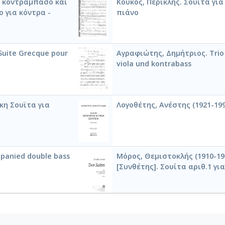
α κοντραμπάσο και
Κούκος, Περικλής. Σουϊτα γι
ο για κόντρα -
πιάνο
Suite Grecque pour
Αγραφιώτης, Δημήτριος. Trio 
viola und kontrabass
κη Σουϊτα για
Λογοθέτης, Ανέστης (1921-199
panied double bass
Μόρος, Θεμιστοκλής (1910-198
[Συνθέτης]. Σουίτα αριθ.1 για
 pièces de viole, Livre 4
Marais, Marin. Suite d'un Goût
continuo)