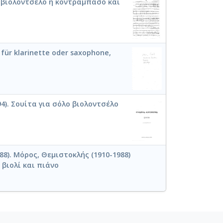
α βιολοντσέλο ή κοντραμπάσο και
für klarinette oder saxophone,
4). Σουίτα για σόλο βιολοντσέλο
8). Μόρος, Θεμιστοκλής (1910-1988)
 βιολί και πιάνο
 Etranger (33 pieces for bass viol and