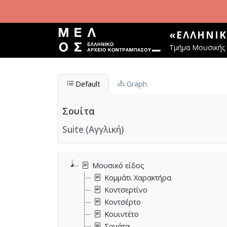
Παράκαμψη προς το κυρίως περιεχόμενο
«ΕΛΛΗΝΙ
Τμήμα Μουσικής 
Default
Graph
Σουίτα
Suite (Αγγλική)
Μουσικό είδος
Κομμάτι Χαρακτήρα
Κοντσερτίνο
Κοντσέρτο
Κουιντέτο
Σονάτα