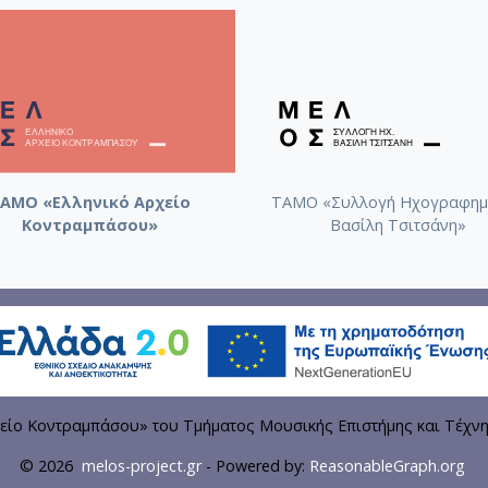
ια κοντραμπάσο και
Κυδωνιάτης, Κωνσταντίνος (19
βιολί και πιάνο).
violonelle et piano
ή κοντραμπάσο και πιάνο
Αγραφιώτης, Δημήτριος. Τρίο
βιόλα και κοντραμπάσο
ΑΜΟ «Ελληνικό Αρχείο
ΤΑΜΟ «Συλλογή Ηχογραφημ
Κοντραμπάσου»
Βασίλη Τσιτσάνη»
κη Σουϊτα για σκέτο μπάσο
Λογοθέτης, Ανέστης (1921-199
panied double bass
είο Κοντραμπάσου» του Τμήματος Μουσικής Επιστήμης και Τέχν
© 2026
melos-project.gr
- Powered by:
ReasonableGraph.org