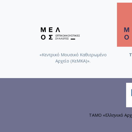
Μόρος, Θεμιστοκλής (1910-1988). Θρύλος, γ
πιάνο (διασκευή από την σουίτα αριθ.1 για 
Μέρος Β'
Κούκος, Περικλής. Σουϊτα για βιολοντσέλο 
«Κεντρικό Μουσικό Καθιερωμένο
Τ
Αρχείο (ΚεΜΚΑ)».
Δημητριάδης, Δημήτριος. Μικρή ΗπειRockτι
Αμιράλης, Όσβαλντ. Two suites for unaccom
ΤΑΜΟ «Ελληνικό Αρχ