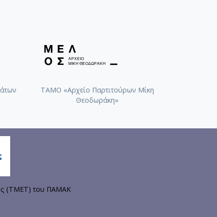
08-1996). 1re Suite Grecque pour
 για κλαρινέτο ή σαξόφωνο,
άτων
ΤΑΜΟ «Αρχείο Παρτιτούρων Μίκη
Θεοδωράκη»
4). Σουίτα για σόλο βιολοντσέλο
ης (ΤΜΕΤ) του ΠΑΜΑΚ