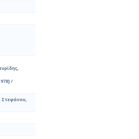
πυρίδης,
78] /
υ Στεφάνου,