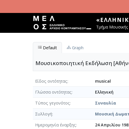
Παράκαμψη προς το κυρίως περιεχόμενο
«ΕΛΛΗΝΙ
Τμήμα Μουσικής 
Default
Graph
Μουσικοποιητική Εκδήλωση [Αθήνα,
Είδος οντότητας
musical
Γλώσσα οντότητας
Ελληνική
Τύπος γεγονότος
Συναυλία
Συλλογή
Μουσική Δωμα
Ημερομηνία έναρξης
24 Απριλίου 198