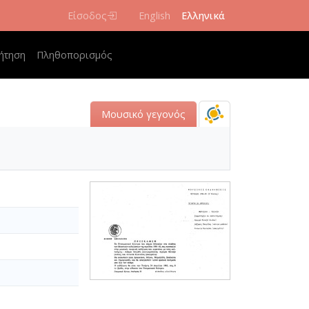
Είσοδος
English
Ελληνικά
navigation
ήτηση
Πληθοπορισμός
Μουσικό γεγονός