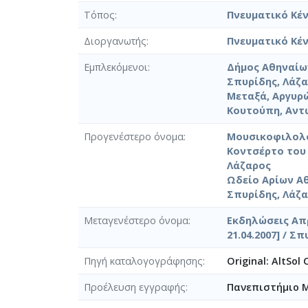
Τόπος
Πνευματικό Κέν
Διοργανωτής
Πνευματικό Κέ
Εμπλεκόμενοι
Δήμος Αθηναίω
Σπυρίδης, Λάζα
Μεταξά, Αργυρώ 
Κουτούπη, Αντ
Προγενέστερο όνομα
Μουσικοφιλολογ
Κοντσέρτο του 
Λάζαρος
Ωδείο Αρίων Αθ
Σπυρίδης, Λάζ
Μεταγενέστερο όνομα
Εκδηλώσεις Απρ
21.04.2007] / Σ
Πηγή καταλογογράφησης
Original: AltSol
Προέλευση εγγραφής
Πανεπιστήμιο 