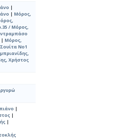
ιάνο
|
ιάνο
|
Μόρος,
όρος,
.35 / Μόρος,
κοντραμπάσο
|
Μόρος,
(Σουίτα No1
μπριανίδης,
ης, Χρήστος
Αργυρώ
 πιάνο
|
στος
|
λής
|
στοκλής