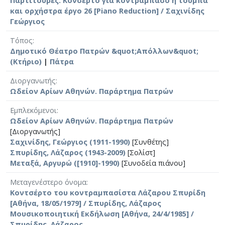
Παρτιτούρες. Κονσέρτο για κοντραμπάσο ή τούμπα
και ορχήστρα έργο 26 [Piano Reduction] / Σαχινίδης
Γεώργιος
Τόπος
Δημοτικό Θέατρο Πατρών &quot;Απόλλων&quot;
(Κτήριο)
|
Πάτρα
Διοργανωτής
Ωδείον Αρίων Αθηνών. Παράρτημα Πατρών
Εμπλεκόμενοι
Ωδείον Αρίων Αθηνών. Παράρτημα Πατρών
[Διοργανωτής]
Σαχινίδης, Γεώργιος (1911-1990)
[Συνθέτης]
Σπυρίδης, Λάζαρος (1943-2009)
[Σολίστ]
Μεταξά, Αργυρώ ([1910]-1990)
[Συνοδεία πιάνου]
Μεταγενέστερο όνομα
Κοντσέρτο του κοντραμπασίστα Λάζαρου Σπυρίδη
[Αθήνα, 18/05/1979] / Σπυρίδης, Λάζαρος
Μουσικοποιητική Εκδήλωση [Αθήνα, 24/4/1985] /
Σπυρίδης, Λάζαρος