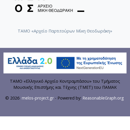
ΤΑΜΟ «Αρχείο Παρτιτούρων Μίκη Θεοδωράκη»
ΤΑΜΟ «Ελληνικό Αρχείο Κοντραμπάσου» του Τμήματος
Μουσικής Επιστήμης και Τέχνης (ΤΜΕΤ) του ΠΑΜΑΚ
© 2026
melos-project.gr
- Powered by:
ReasonableGraph.org