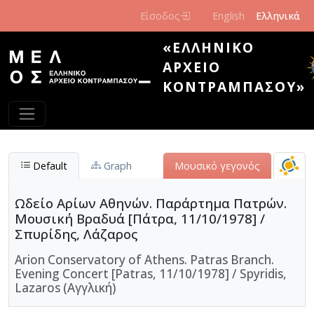
Παράκαμψη προς το κυρίως περιεχόμενο
Είσοδος
English
Ελληνικά
«ΕΛΛΗΝΙΚΌ
ΑΡΧΕΊΟ
ΚΟΝΤΡΑΜΠΆΣΟΥ»
Default
Graph
Μουσικό γεγονός
Ωδείο Αρίων Αθηνών. Παράρτημα Πατρών.
Μουσική Βραδυά [Πάτρα, 11/10/1978] /
Σπυρίδης, Λάζαρος
Arion Conservatory of Athens. Patras Branch.
Evening Concert [Patras, 11/10/1978] / Spyridis,
Lazaros (Αγγλική)