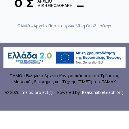
ΤΑΜΟ «Αρχείο Παρτιτούρων Μίκη Θεοδωράκη»
ΤΑΜΟ «Ελληνικό Αρχείο Κοντραμπάσου» του Τμήματος
Μουσικής Επιστήμης και Τέχνης (ΤΜΕΤ) του ΠΑΜΑΚ
© 2026
melos-project.gr
- Powered by:
ReasonableGraph.org