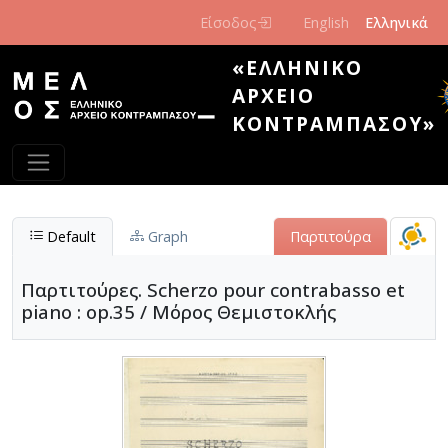
Παράκαμψη προς το κυρίως περιεχόμενο
Είσοδος
English
Ελληνικά
«ΕΛΛΗΝΙΚΌ
ΑΡΧΕΊΟ
ΚΟΝΤΡΑΜΠΆΣΟΥ»
Default
Graph
Παρτιτούρα
Παρτιτούρες. Scherzo pour contrabasso et
piano : op.35 / Μόρος Θεμιστοκλής