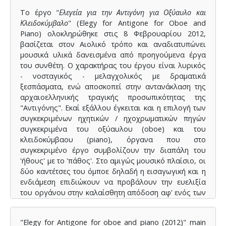
Το έργο "
Ελεγεία για την Αντιγόνη για Οξύαυλο και
Κλειδοκύμβαλο
" (Elegy for Antigone for Oboe and
Piano) ολοκληρώθηκε στις 8 Φεβρουαρίου 2012,
βασίζεται στον Αιολικό τρόπο και αναδιατυπώνει
μουσικά υλικά δανεισμένα από προηγούμενα έργα
του συνθέτη. Ο χαρακτήρας του έργου είναι λυρικός
- νοσταγικός - μελαγχολικός με δραματικά
ξεσπάσματα, ενώ αποσκοπεί στην αντανάκλαση της
αρχαιοελληνικής τραγικής προσωπικότητας της
"Αντιγόνης". Εκαί εξάλλου έγκειται και η επιλογή των
συγκεκριμένων ηχητικών / ηχοχρωματικών πηγών
συγκεκριμένα του οξύαυλου (oboe) και του
κλειδοκύμβαου (piano), όργανα που στο
συγκεκριμένο έργο συμβολίζουν την διαπάλη του
'ήθους' με το 'πάθος'. Στο αμιγώς μουσικό πλαίσιο, οι
δύο καντέτσες του όμποε δηλαδή η εισαγωγική και η
ενδιάμεση επιδιώκουν να προβάλουν την ευελιξία
του οργάνου στην καλαίσθητη απόδοση αφ' ενός των
μελωδικών φρφάσεων, αφ' ετέρου των
δεεξιοτεχνικών επεισοδίων. Το έργο παρουσιάστηκε
"Elegy for Antigone for oboe and piano (2012)" main
σε πρώτη παγκόσμια εκτέλεση στις 05.03.2012 στο