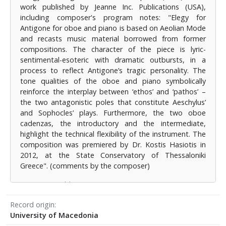
work published by Jeanne Inc. Publications (USA),
πλαίσιο επετειακής εκδήλωσης γενεθλίων του
including composer's program notes: "Elegy for
Ραδιοφώνου 9,58 FM της Ελληνικής Ραδιοφωνίας
Antigone for oboe and piano is based on Aeolian Mode
Τηλεόρασης (Ε.Ρ.Τ.) στην Αίθουσα "Μελίνα
and recasts music material borrowed from former
Μερκούρη" του Κρατικού Ωδείου Θεσσαλονίκης από
compositions. The character of the piece is lyric-
τον διακεκριμένο ομποϊστα δρ. Κωστή Χασιώτη και
sentimental-esoteric with dramatic outbursts, in a
την Ρέα Γκούγκα στο πιάνο. (σχόλια του συνθέτη)
process to reflect Antigone’s tragic personality. The
tone qualities of the oboe and piano symbolically
reinforce the interplay between ‘ethos’ and ‘pathos’ –
the two antagonistic poles that constitute Aeschylus’
and Sophocles’ plays. Furthermore, the two oboe
cadenzas, the introductory and the intermediate,
highlight the technical flexibility of the instrument. The
composition was premiered by Dr. Kostis Hasiotis in
2012, at the State Conservatory of Thessaloniki
Greece". (comments by the composer)
⟶
Jeanne Publications ISMN: 979-0-3019-0035-2
Record origin
University of Macedonia