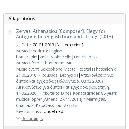
Adaptations
Zervas, Athanasios [Composer]. Elegy for
Antigone for english horn and strings (2013)
Date:
28-01-2013 [N. Herakleion]
Musical medium:
English
horn
|
Violin
|
Viola
|
Violoncello
|
Double bass
Musical form:
Chamber music
Music event:
Saxophone Master Recital [Thessaloniki,
21.06.2018] / Roussos, Dionysios
|
Απεικονίσεις για
όμποε και έγχορδα (Τελλόγλειο, 08.02.2020)
|
Απεικονίσεις για όμποε και έγχορδα (Κομοτηνή,
14.02.2020)
|
Tribute to Dinos Konstadinides 85 years
musical opfer [Athens, 27/11/2014] / Mermigas,
Charilaos, Papavassiliou, Vassilis
Key for music:
Undefined
Recordings