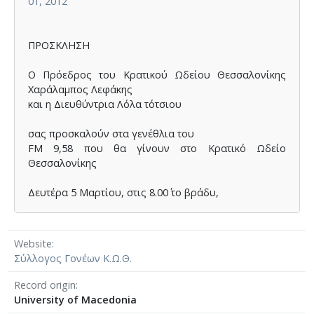
01, 2012
ΠΡΟΣΚΛΗΣΗ
Ο Πρόεδρος του Κρατικού Ωδείου Θεσσαλονίκης
Χαράλαμπος Λεφάκης
και η Διευθύντρια Λόλα τότσιου
σας προσκαλούν στα γενέθλια του
FM 9,58 που θα γίνουν στο Κρατικό Ωδείο
Θεσσαλονίκης
Δευτέρα 5 Μαρτίου, στις 8.00΄ το βράδυ,
στην αίθουσα ¨Μελίνα Μερκούρη¨
του Κρατικού Ωδείου, Φράγκων 15
Website
Μουσικοί οικοδεσπότες, καθηγητές και σπουδαστές
Σύλλογος Γονέων Κ.Ω.Θ.
του Ωδείου.
Η συναυλία θα κλείσει με βιολογικό κρασί,
Record origin
προσφορά της οικογένειας Αραμπατζή
University of Macedonia
και βιολογικά εδέσματα, προσφορά του catering