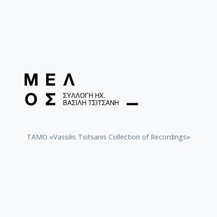
(1911– 2007): Lo Spettro, Rassegnazione, από τον
κύκλο τραγουδιών: Canti della lontananza. 3 ‘
6 Πιανιστικό Σύνολο
"Temperamentum" Ζωή Σαμσαρέλου, Θέμις Βελένη,
Νατάσα Καλπουρτζή, Ιόλη Ρώσιου, Μαρία Τσιγαρά
Συμμετέχει ο Κωνσταντίνος Βελένης στο cajon Πιάνο
ASTOR PIAZZOLLA (1926-1992) :
1. Violentango για 2 πιάνα και πέντε πιανίστες
2. Libertango για 2 πιάνα και τέσσερις πιανίστες.
Διασκευή: Ζωή Σαμσαρέλου 8’
TAMO «Vassilis Tsitsanis Collection of Recordings»
7 Θεόφιλος Σωτηριάδης Τενόρο σαξόφωνο Grab it
(1999) - Jacob Ter Veldhuis (1951) για τενόρο
σαξόφωνο, προηχογραφημένο υλικό και βίντεο 10΄