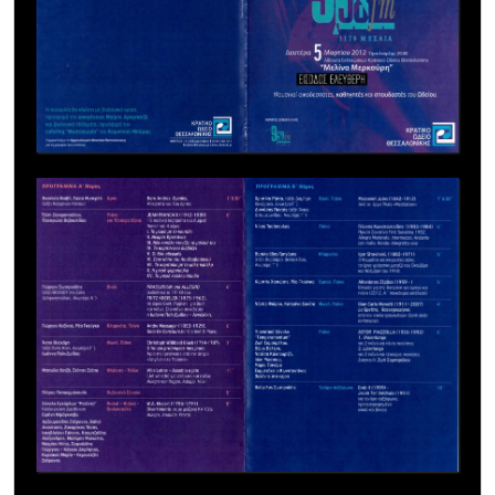
ψαροπούλα, XV. Το μικρό κολλεγιόπαιδο. 8΄
3 Γιώργος Σωτηρούδης
(τάξη ΒΙΟΛΙΟΥ της Εύης Δελφινοπούλου, Ανωτέρα Α΄)
Βιολί PRAELUDIUM und ALLEGRO (εκδόθηκε το 1910)
του FRITZ KREISLER (1875-1962),σε ύφος Gaet.
Pugnani, για βιολί και πιάνο. Στο πιάνο συνοδεύει η
Ιωάννα Πολυζωίδου – Αγγελάκη. 6’
4 Γιώργος Καζίκος – Ρέα Γκούγκα Κλαρινέτο - Πιάνο
Andre Messager (1853-1929). Solo De Concours, for
Clarinet & Piano 6΄
5 Άσπα Θεοχάρη
(τάξη Ένης Κίνη, Ανωτέρα Γ΄ ) - Ιωάννα Πολυζωίδου
Φωνή - Πιάνο Christoph Willibald Gluck (1714-1787), O
toi qui prolongeas mes jours, Άρια της Ιφιγένειας από
την όπερα «Ιφιγένεια εν Ταύροις» 3 ‘
6 Ματούλα Χατζή - Στέπιτς Στέπα Φλάουτο - Τσέλο
Villa Lobos – Assobio a jato (Jet whistle) για φλάουτο