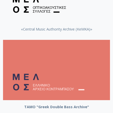
Ανωτέρα Γ΄) Βιολί - Πιάνο Massenet Jules (1842-1912)
Από το έργο Thais «Meditation » 7,5΄
2 Νίκος Τασόπουλος Πιάνο Γιάννης Κωνσταντινίδης
(1903-1984) Πρώτη Σονατίνα First Sonatina 1952,
«Central Music Authority Archive (KeMKA)»
Allegro Moderato, Intermezzo: Andante con moto,
Rondo: Allegretto vivo 6΄
3 Βασιλειάδης Γρηγόρης
(τάξη Βαρβάρας Βενετικίδου, Ανωτέρα Γ΄) Κλαρινέτο
Igor Stravinski, (1882-1971), 3 Κομμάτια για κλαρινέτο
σόλο, το έργο γράφτηκε μεταξύ του Οκτώβρη και
Νοέμβρη του 1918. 5’
4 Κωστής Χασιώτης – Ρέα Γκούγκα Όμποε -
Πιάνο Αθανάσιος Ζέρβας (1959 - ): Ελεγεία για
την Αντιγόνη για όμποε και πιάνο (2012, Α΄
παγκόσμια εκτέλεση) 5΄
5 Νάντια Φιόρου –
ΤΑΜΟ "Greek Double Bass Archive"
Κατερίνα Σακέτα Φωνή - Πιάνο Gian Carlo Menotti