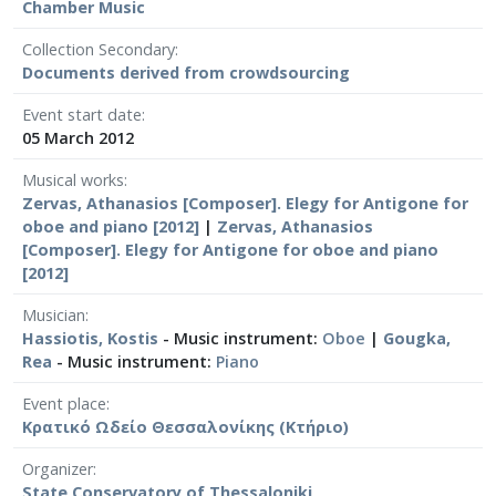
Chamber Μusic
Collection Secondary
Documents derived from crowdsourcing
Event start date
05 March 2012
Musical works
Zervas, Athanasios [Composer]. Elegy for Antigone for
oboe and piano [2012]
|
Zervas, Athanasios
[Composer]. Elegy for Antigone for oboe and piano
[2012]
Musician
Hassiotis, Kostis
- Music instrument:
Oboe
|
Gougka,
Rea
- Music instrument:
Piano
Event place
Κρατικό Ωδείο Θεσσαλονίκης (Κτήριο)
Organizer
State Conservatory of Thessaloniki