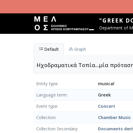
Skip to main content
"GREEK D
Department of Mu
Default
Graph
Ηχοδραματικά Τοπία...μία πρόταση
Entity type
musical
Language term
Greek
Event type
Concert
Collection
Chamber Μusic
Collection Secondary
Documents deri