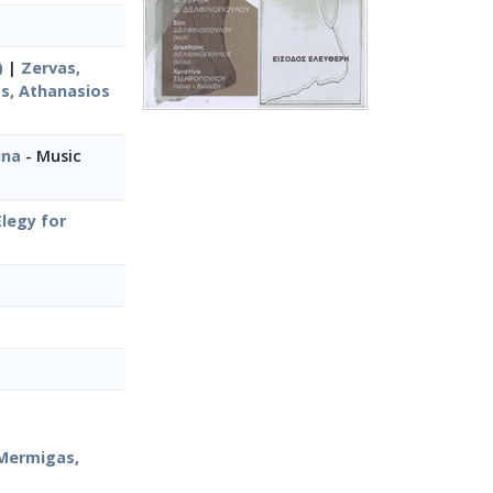
)
|
Zervas,
s, Athanasios
ina
- Music
Elegy for
 Mermigas,