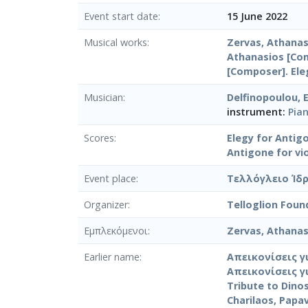
Event start date
15 June 2022
Musical works
Zervas, Athanas
Athanasios [Com
[Composer]. Ele
Musician
Delfinopoulou, E
instrument:
Pia
Scores
Elegy for Antigo
Antigone for vio
Event place
Τελλόγλειο Ίδρ
Organizer
Telloglion Foun
Εμπλεκόμενοι
Zervas, Athanas
Earlier name
Απεικονίσεις γ
Απεικονίσεις γ
Tribute to Dino
Charilaos, Papav