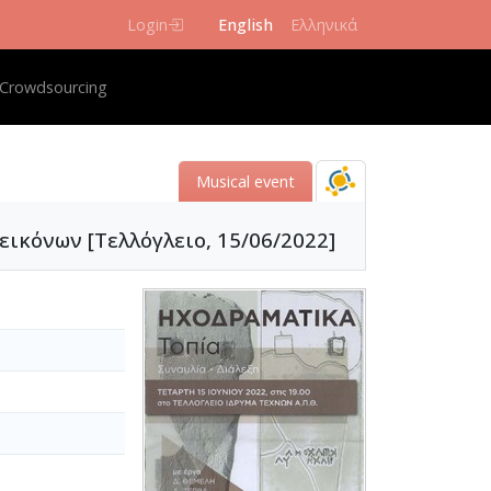
Login
English
Ελληνικά
igation
Crowdsourcing
Μusical event
ικόνων [Τελλόγλειο, 15/06/2022]