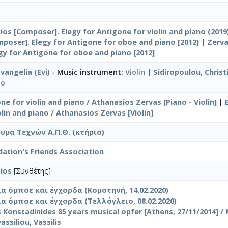
ios [Composer]. Elegy for Antigone for violin and piano (2019
poser]. Elegy for Antigone for oboe and piano [2012]
|
Zerva
gy for Antigone for oboe and piano [2012]
vangelia (Evi)
- Music instrument:
Violin
|
Sidiropoulou, Christ
no
ne for violin and piano / Athanasios Zervas [Piano - Violin]
|
lin and piano / Athanasios Zervas [Violin]
υμα Τεχνών Α.Π.Θ. (κτήριο)
dation's Friends Association
ios
[Συνθέτης]
ια όμποε και έγχορδα (Κομοτηνή, 14.02.2020)
ια όμποε και έγχορδα (Τελλόγλειο, 08.02.2020)
s Konstadinides 85 years musical opfer [Athens, 27/11/2014] /
assiliou, Vassilis