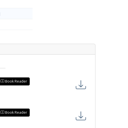
]
Book Reader
Book Reader