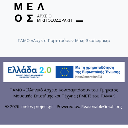
ΤΑΜΟ «Αρχείο Παρτιτούρων Μίκη Θεοδωράκη»
ΤΑΜΟ «Ελληνικό Αρχείο Κοντραμπάσου» του Τμήματος
Μουσικής Επιστήμης και Τέχνης (ΤΜΕΤ) του ΠΑΜΑΚ
© 2026
melos-project.gr
- Powered by:
ReasonableGraph.org