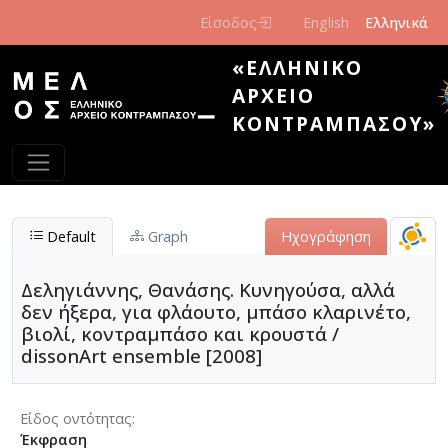
Παράκαμψη προς το κυρίως περιεχόμενο
Είσοδος
English
Ελληνικά
«ΕΛΛΗΝΙΚΌ
ΑΡΧΕΊΟ
ΚΟΝΤΡΑΜΠΆΣΟΥ»
Default
Graph
Ηχογράφηση
Δεληγιάννης, Θανάσης. Κυνηγούσα, αλλά
δεν ήξερα, για φλάουτο, μπάσο κλαρινέτο,
βιολί, κοντραμπάσο και κρουστά /
dissonArt ensemble [2008]
Είδος οντότητας
Έκφραση