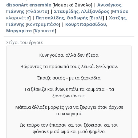
dissonArt ensemble
[Μουσικό Σύνολο] |
Ανισέγκος,
Γιάννης
[
Φλάουτο
] |
Σταυρίδης, Αλέξανδρος
[
Μπάσο
κλαρινέτο
] |
Πατσαλίδης, Θοδωρής
[
Βιολί
] |
Χατζής,
Γιάννης
[
Κοντραμπάσο
] |
Κουρτπαρασίδου,
Μαργαρίτα
[
Κρουστά
]
Στίχοι του έργου
Κυνηγούσα, αλλά δεν ήξερα.
Βάφοντας τα πρόσωπά τους λευκά, ξεκίνησαν.
Έπαιζε αυτός - με τα ζαρκάδια.
Τα ξέσκιζε και ένωνε πάλι τα κομμάτια – τα
ξαναζωντάνευε.
Μάταια άλλαζε μορφές για να ξεφύγει όταν άρχισε
το κυνηγητό.
Ως ταύρο τον έπιασαν και τον ξέσκισαν και τον
φάγανε μισό ωμό και μισό ψημένο.