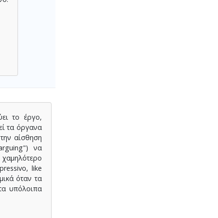
ει το έργο,
εί τα όργανα
 την αίσθηση
rguing") να
ο χαμηλότερο
essivo, like
μικά όταν τα
 τα υπόλοιπα