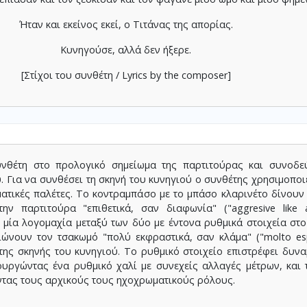
Ήταν και εκείνος εκεί, ο Τιτάνας της απορίας.
Κυνηγούσε, αλλά δεν ήξερε.
[Στίχοι του συνθέτη / Lyrics by the composer]
νθέτη στο προλογικό σημείωμα της παρτιτούρας και συνοδεύ
. Για να συνθέσει τη σκηνή του κυνηγιού ο συνθέτης χρησιμοποι
ατικές παλέτες. Το κοντραμπάσο με το μπάσο κλαρινέτο δίνουν
ν παρτιτούρα "επιθετικά, σαν διαφωνία" ("aggresive like a
 μία λογομαχία μεταξύ των δύο με έντονα ρυθμικά στοιχεία στ
ιώνουν τον τσακωμό "πολύ εκφραστικά, σαν κλάμα" ("molto espr
 της σκηνής του κυνηγιού. Το ρυθμικό στοιχείο επιστρέφει δυνα
υργώντας ένα ρυθμικό χαλί με συνεχείς αλλαγές μέτρων, και
τας τους αρχικούς τους ηχοχρωματικούς ρόλους.