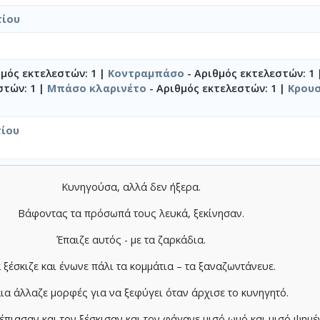
τίου
θμός εκτελεστών: 1 |
Κοντραμπάσο
- Αριθμός εκτελεστών: 1
στών: 1 |
Μπάσο κλαρινέτο
- Αριθμός εκτελεστών: 1 |
Κρου
ίου
Κυνηγούσα, αλλά δεν ήξερα.
Βάφοντας τα πρόσωπά τους λευκά, ξεκίνησαν.
Έπαιζε αυτός - με τα ζαρκάδια.
 ξέσκιζε και ένωνε πάλι τα κομμάτια – τα ξαναζωντάνευε.
ια άλλαζε μορφές για να ξεφύγει όταν άρχισε το κυνηγητό.
έπιασαν και τον ξέσκισαν και τον φάγανε μισό ωμό και μισό ψημέ