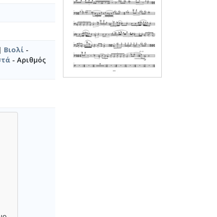
 |
Βιολί
-
στά
- Αριθμός
νο.