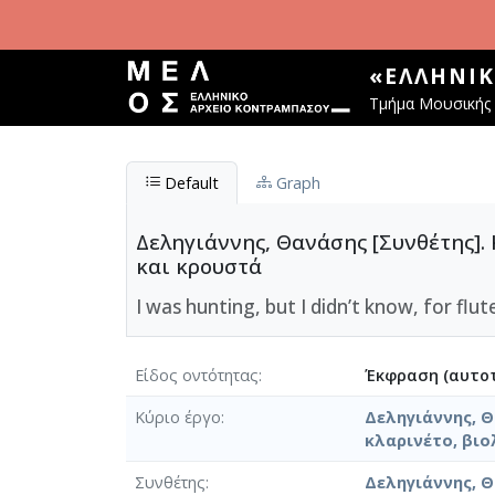
Παράκαμψη προς το κυρίως περιεχόμενο
«ΕΛΛΗΝΙ
Τμήμα Μουσικής 
Default
Graph
Δεληγιάννης, Θανάσης [Συνθέτης].
και κρουστά
I was hunting, but I didn’t know, for flut
Είδος οντότητας
Έκφραση (αυτοτ
Κύριο έργο
Δεληγιάννης, Θ
κλαρινέτο, βιο
Συνθέτης
Δεληγιάννης, 