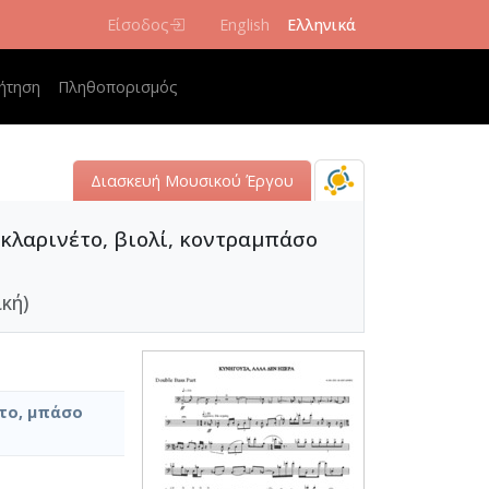
Είσοδος
English
Ελληνικά
navigation
ήτηση
Πληθοπορισμός
Διασκευή Μουσικού Έργου
 κλαρινέτο, βιολί, κοντραμπάσο
ική)
υτο, μπάσο