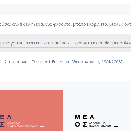
ύσα, αλλά δεν ήξερα, για φλάουτο, μπάσο κλαρινέτο, βιολί, κο
 έργα του 20ου και 21ου αιώνα - DissonArt Ensemble [Θεσσαλονί
 21ου αιώνα - DissonArt Ensemble [Θεσσαλονίκη, 19/4/2008]