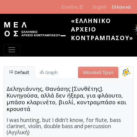
Παράκαμψη προς το κυρίως περιεχόμενο
Είσοδος
English
Ελληνικά
«ΕΛΛΗΝΙΚΌ
ΑΡΧΕΊΟ
ΚΟΝΤΡΑΜΠΆΣΟΥ»
Default
Graph
Μουσικό Έργο
Δεληγιάννης, Θανάσης [Συνθέτης].
Κυνηγούσα, αλλά δεν ήξερα, για φλάουτο,
μπάσο κλαρινέτο, βιολί, κοντραμπάσο και
κρουστά
I was hunting, but I didn’t know, for flute, bass
clarinet, violin, double bass and percussion
(Αγγλική)