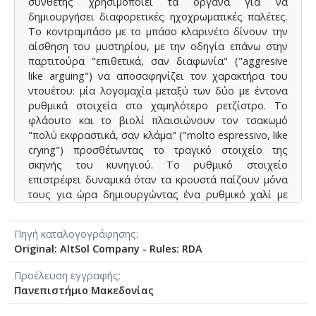
συνθέτης χρησιμοποιεί τα όργανα για να
δημιουργήσει διαφορετικές ηχοχρωματικές παλέτες.
Το κοντραμπάσο με το μπάσο κλαρινέτο δίνουν την
αίσθηση του μυστηρίου, με την οδηγία επάνω στην
παρτιτούρα "επιθετικά, σαν διαφωνία" ("aggresive
like arguing") να αποσαφηνίζει τον χαρακτήρα του
ντουέτου: μία λογομαχία μεταξύ των δύο με έντονα
ρυθμικά στοιχεία στο χαμηλότερο ρετζίστρο. Το
φλάουτο και το βιολί πλαισιώνουν τον τσακωμό
"πολύ εκφραστικά, σαν κλάμα" ("molto espressivo, like
crying") προσθέτωντας το τραγικό στοιχείο της
σκηνής του κυνηγιού. Το ρυθμικό στοιχείο
επιστρέφει δυναμικά όταν τα κρουστά παίζουν μόνα
τους για ώρα δημιουργώντας ένα ρυθμικό χαλί με
συνεχείς αλλαγές μέτρων, και τα υπόλοιπα όργανα
να επανέρχονται σταδιακά υπηρετώντας τους
Πηγή καταλογογράφησης
αρχικούς τους ηχοχρωματικούς ρόλους.
Original: AltSol Company - Rules: RDA
Προέλευση εγγραφής
Πανεπιστήμιο Μακεδονίας