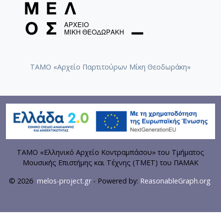
ΤΑΜΟ «Αρχείο Παρτιτούρων Μίκη Θεοδωράκη»
ΤΑΜΟ «Ελληνικό Αρχείο Κοντραμπάσου» του Τμήματος
Μουσικής Επιστήμης και Τέχνης (ΤΜΕΤ) του ΠΑΜΑΚ
© 2026
melos-project.gr
- Powered by:
ReasonableGraph.org