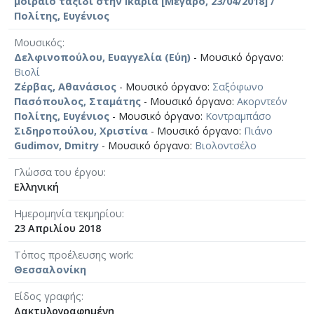
μοιραίο ταξίδι στην Ικαρία [Μέγαρο, 23/04/2018] /
Πολίτης, Ευγένιος
Μουσικός
Δελφινοπούλου, Ευαγγελία (Εύη)
- Μουσικό όργανο:
Βιολί
Ζέρβας, Αθανάσιος
- Μουσικό όργανο:
Σαξόφωνο
Πασόπουλος, Σταμάτης
- Μουσικό όργανο:
Ακορντεόν
Πολίτης, Ευγένιος
- Μουσικό όργανο:
Κοντραμπάσο
Σιδηροπούλου, Χριστίνα
- Μουσικό όργανο:
Πιάνο
Gudimov, Dmitry
- Μουσικό όργανο:
Βιολοντσέλο
Γλώσσα του έργου
Ελληνική
Ημερομηνία τεκμηρίου
23 Απριλίου 2018
Τόπος προέλευσης work
Θεσσαλονίκη
Είδος γραφής
Δακτυλογραφημένη