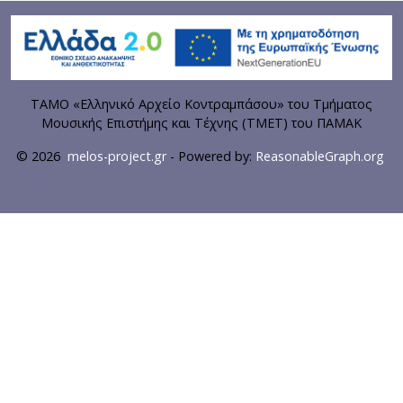
ΤΑΜΟ «Ελληνικό Αρχείο Κοντραμπάσου» του Τμήματος
Μουσικής Επιστήμης και Τέχνης (ΤΜΕΤ) του ΠΑΜΑΚ
© 2026
melos-project.gr
- Powered by:
ReasonableGraph.org