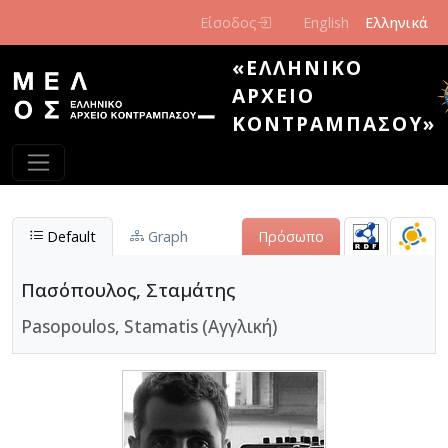
Παράκαμψη προς το κυρίως περιεχόμενο
Είσοδος
English
Ελληνικά
«ΕΛΛΗΝΙΚΌ
ΑΡΧΕΊΟ
ΚΟΝΤΡΑΜΠΆΣΟΥ»
Default
Graph
Πρόσωπο
Πασόπουλος, Σταμάτης
Pasopoulos, Stamatis (Αγγλική)