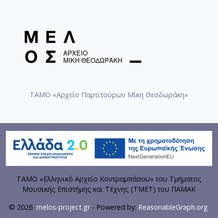
ΤΑΜΟ «Αρχείο Παρτιτούρων Μίκη Θεοδωράκη»
ΤΑΜΟ «Ελληνικό Αρχείο Κοντραμπάσου» του Τμήματος
Μουσικής Επιστήμης και Τέχνης (ΤΜΕΤ) του ΠΑΜΑΚ
© 2026
melos-project.gr
- Powered by:
ReasonableGraph.org