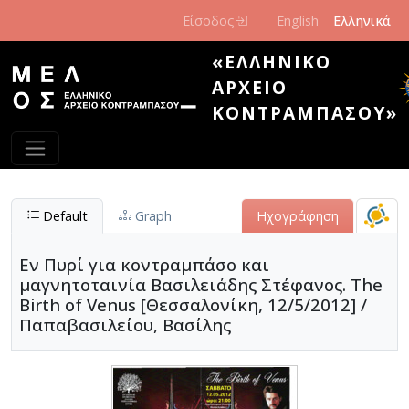
Παράκαμψη προς το κυρίως περιεχόμενο
Είσοδος
English
Ελληνικά
«ΕΛΛΗΝΙΚΌ
ΑΡΧΕΊΟ
ΚΟΝΤΡΑΜΠΆΣΟΥ»
Default
Graph
Ηχογράφηση
Εν Πυρί για κοντραμπάσο και
μαγνητοταινία Βασιλειάδης Στέφανος. The
Birth of Venus [Θεσσαλονίκη, 12/5/2012] /
Παπαβασιλείου, Βασίλης