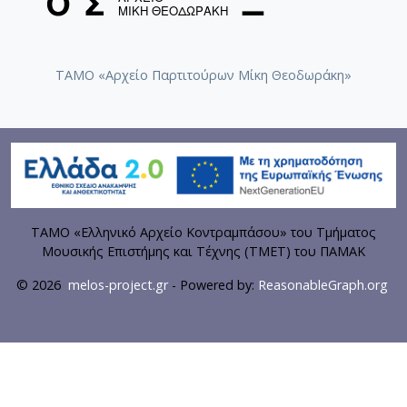
ΤΑΜΟ «Αρχείο Παρτιτούρων Μίκη Θεοδωράκη»
ΤΑΜΟ «Ελληνικό Αρχείο Κοντραμπάσου» του Τμήματος
Μουσικής Επιστήμης και Τέχνης (ΤΜΕΤ) του ΠΑΜΑΚ
© 2026
melos-project.gr
- Powered by:
ReasonableGraph.org