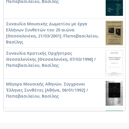
Παπαβασιλείου, Βασίλης
Η Συμφωνική Ορχήστρα του Δήμου
Θεσσαλονίκης στην Αίθουσα Τελετών του
Α.Π.Θ. [Θεσσαλονίκη, 6/3/2002] /
Παπαβασιλείου, Βασίλης
Συναυλία Μουσικής Δωματίου με έργα
Ελλήνων Συνθετών του 20 αιώνα
Συναυλία Συμφωνικής Ορχήστρας του
[Θεσσαλονίκη, 21/03/2001] /Παπαβασιλείου,
Δήμου Θεσσαλονίκης [Θεσσαλονίκη,
Βασίλης
06/03/2002] / Παπαβασιλείου, Βασίλης
Συναυλία Κρατικής Ορχήστρας
Θεσσαλονίκης [Θεσσαλονίκη, 07/03/1996] /
Παπαβασιλείου, Βασίλης
Nikos Skalkottas: Mayday Spell (Suite), Double
Bass Concerto, Three Greek Dances [1999] /
Μέγαρο Μουσικής Αθηνών. Σύγχρονοι
Παπαβασιλείου, Βασίλης [1999]
Έλληνες Συνθέτες [Αθήνα, 06/01/1992] /
Παπαβασιλείου, Βασίλης
Μέγαρο Μουσικής Αθηνών. Συμφωνικά έργα
Ελλήνων συνθετών [Αθήνα, 21/04/1994] /
Παπαβασιλείου, Βασίλης
Συναυλία Συμφωνικής Ορχήστρας του
Δήμου Θεσσαλονίκης [Θεσσαλονίκη,
06/03/2002] / Παπαβασιλείου, Βασίλης