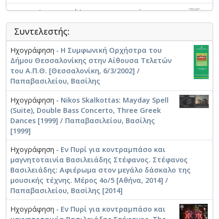
Διασκευή Μουσικού Έργου -
Κουμεντάκης,
Γεώργιος. Μεσόγειος Έρημος για πιάνο και
Συντελεστής:
κοντραμπάσο: Κορμοράνος - Μύγα - Σφυρίδα
Ηχογράφηση -
Η Συμφωνική Ορχήστρα του
Δήμου Θεσσαλονίκης στην Αίθουσα Τελετών
Μουσικό Έργο -
Ραυτόπουλος, Σπύρος. Omnibass, two
του Α.Π.Θ. [Θεσσαλονίκη, 6/3/2002] /
dances for double bass quartet
Παπαβασιλείου, Βασίλης
Μουσικό Έργο -
Ζερβός, Γεώργιος. Chorochronie III for
Ηχογράφηση -
Nikos Skalkottas: Mayday Spell
solo double bass
(Suite), Double Bass Concerto, Three Greek
Dances [1999] / Παπαβασιλείου, Βασίλης
Μουσικό Έργο -
Κουμεντάκης, Γεώργιος. Μεσόγειος
[1999]
Έρημος: για πιάνο και κοντραμπάσο
Ηχογράφηση -
Εν Πυρί για κοντραμπάσο και
Μουσικό Έργο -
Θέμελης, Δημήτρης (1931-
μαγνητοταινία Βασιλειάδης Στέφανος. Στέφανος
2017). Κοντσέρτο για Κοντραμπάσο ή
Βασιλειάδης: Αφιέρωμα στον μεγάλο δάσκαλο της
Βιολοντσέλλο και Ορχήστρα (21.09.1995)
μουσικής τέχνης. Μέρος 4ο/5 [Αθήνα, 2014] /
Παπαβασιλείου, Βασίλης [2014]
Μουσικό Έργο -
Σαμαράς, Χρήστος. Egomium III for
Ηχογράφηση -
Εν Πυρί για κοντραμπάσο και
solo contrabass