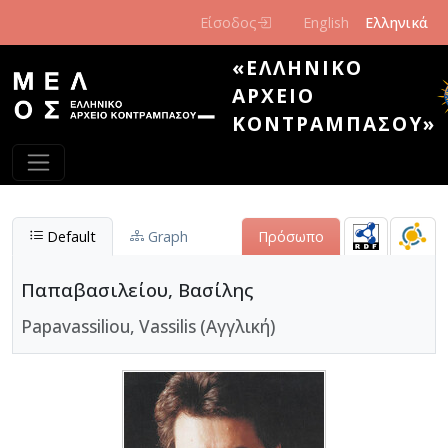
Παράκαμψη προς το κυρίως περιεχόμενο
Είσοδος
English
Ελληνικά
«ΕΛΛΗΝΙΚΌ
ΑΡΧΕΊΟ
ΚΟΝΤΡΑΜΠΆΣΟΥ»
Default
Graph
Πρόσωπο
Παπαβασιλείου, Βασίλης
Papavassiliou, Vassilis (Αγγλική)