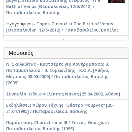
μαγνητοταινία Βασιλειάδης Στέφανος. The
Birth of Venus [Θεσσαλονίκη, 12/5/2012] /
Παπαβασιλείου, Βασίλης
Ηχογράφηση -
Topos. Συναυλία The Birth of Venus
[Θεσσαλονίκη, 12/5/2012] / Παπαβασιλείου, Βασίλης
Ηχογράφηση -
Egomium III for solo contrabass.
Συναυλία The Birth of Venus [Θεσσαλονίκη,
Μουσικός
12/5/2012]. 1η εκτέλεση / Παπαβασιλείου, Βασίλης
[2012]
Ν. Σκαλκώτας - Κοντσέρτο για Κοντραμπάσο: Β.
Παπαβασιλείου - Β. Συμεωνίδης - Κ.Ο.Α. [Αθήνα,
Μέγαρον, 08.05.2009] / Παπαβασιλείου, Βασίλης
[2009]
Συναυλία. Ωδείο Φίλιππος Νάκας [25.04.2002, Αθήνα]
Εκδηλώσεις Χώρου Τέχνης "Θέατρο Φούρνος" [20-
21.04.1995] / Παπαβασιλείου, Βασίλης
Παράσταση. Chorochronie III / Zervos, Georgios /
Παπαβασιλείου, Βασίλης [1995]