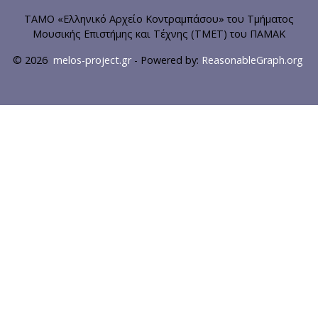
ΤΑΜΟ «Ελληνικό Αρχείο Κοντραμπάσου» του Τμήματος
Μουσικής Επιστήμης και Τέχνης (ΤΜΕΤ) του ΠΑΜΑΚ
© 2026
melos-project.gr
- Powered by:
ReasonableGraph.org