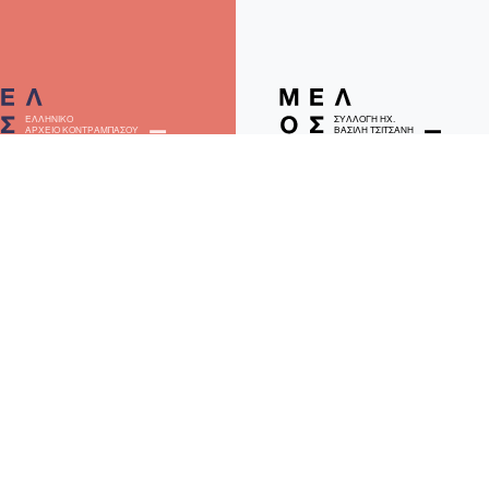
ΑΜΟ «Ελληνικό Αρχείο
ΤΑΜΟ «Συλλογή Ηχογραφημ
Κοντραμπάσου»
Βασίλη Τσιτσάνη»
είο Κοντραμπάσου» του Τμήματος Μουσικής Επιστήμης και Τέχν
© 2026
melos-project.gr
- Powered by:
ReasonableGraph.org