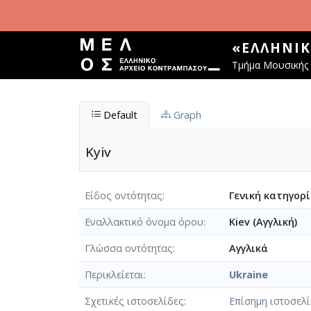
Παράκαμψη προς το κυρίως περιεχόμενο
«ΕΛΛΗΝΙ
Τμήμα Μουσικής 
Default
Graph
Kyiv
Είδος οντότητας
Γενική κατηγορ
Εναλλακτικό όνομα όρου
Kiev (Αγγλική)
Γλώσσα οντότητας
Αγγλικά
Περικλείεται
Ukraine
Σχετικές ιστοσελίδες
Επίσημη ιστοσελ