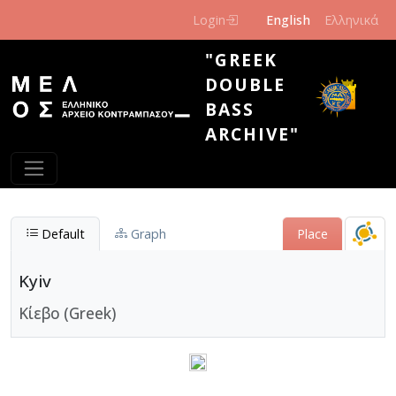
Skip to main content
Login
English
Ελληνικά
"GREEK
DOUBLE
BASS
ARCHIVE"
Default
Graph
Place
Kyiv
Κίεβο (Greek)