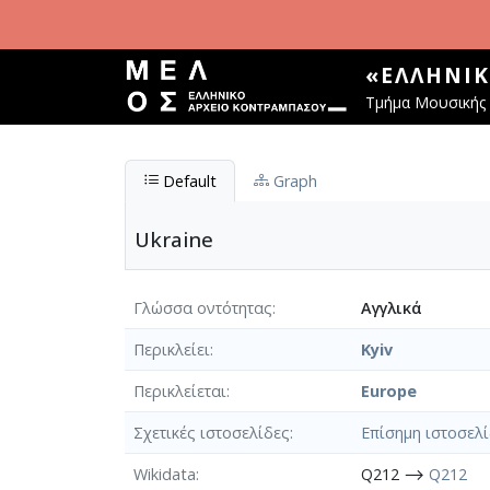
Παράκαμψη προς το κυρίως περιεχόμενο
«ΕΛΛΗΝΙ
Τμήμα Μουσικής 
Default
Graph
Ukraine
Γλώσσα οντότητας
Αγγλικά
Περικλείει
Kyiv
Περικλείεται
Europe
Σχετικές ιστοσελίδες
Επίσημη ιστοσελ
Wikidata
Q212 ⟶
Q212