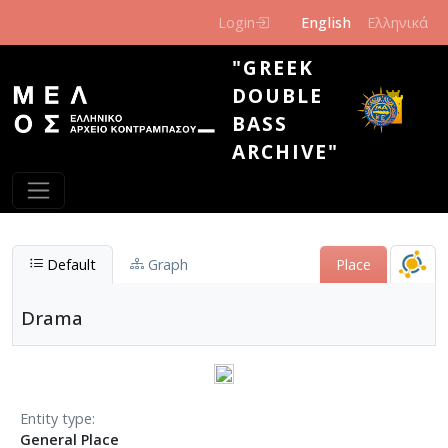
Skip to main content
Login
English
Ελληνικά
"GREEK
DOUBLE
BASS
ARCHIVE"
Default
Graph
Place
Drama
Entity type
General Place