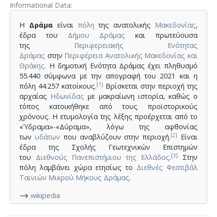
Informational Data
Η
Δράμα
είναι
πόλη
της ανατολικής
Μακεδονίας
,
έδρα του
Δήμου Δράμας
και πρωτεύουσα
της
Περιφερειακής Ενότητας
Δράμας
στην
Περιφέρεια Ανατολικής Μακεδονίας και
Θράκης
. Η δημοτική Ενότητα Δράμας έχει πληθυσμό
55.440 σύμφωνα με την απογραφή του 2021 και η
[1]
πόλη 44.257 κατοίκους.
Βρίσκεται στην περιοχή της
αρχαίας
Ηδωνίδας
με μακραίωνη ιστορία, καθώς ο
τόπος κατοικήθηκε από τους προϊστορικούς
χρόνους. Η ετυμολογία της λέξης προέρχεται από το
«Ύδραμα»-«Δύραμα», λόγω της αφθονίας
[2]
των
υδάτων
που αναβλύζουν στην περιοχή.
Είναι
έδρα της Σχολής Γεωτεχνικών Επιστημών
[3]
του
Διεθνούς Πανεπιστήμιου της Ελλάδος
.
Στην
πόλη λαμβάνει χώρα ετησίως το
Διεθνές Φεστιβάλ
Ταινιών Μικρού Μήκους Δράμας
.
⟶
wikipedia