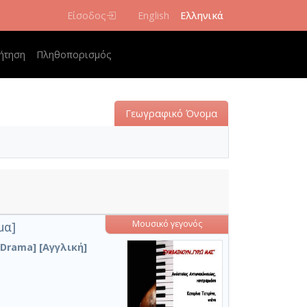
Είσοδος
English
Ελληνικά
navigation
ήτηση
Πληθοπορισμός
Γεωγραφικό Όνομα
Μουσικό γεγονός
μα]
, Drama] [Αγγλική]