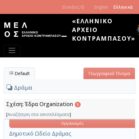
Παράκαμψη προς το κυρίως περιεχόμενο
Είσοδος
English
Ελληνικά
«ΕΛΛΗΝΙΚΌ
ΑΡΧΕΊΟ
ΚΟΝΤΡΑΜΠΆΣΟΥ»
Default
Γεωγραφικό Όνομα
Δράμα
Σχέση: Έδρα Organization
1
[
Αναζήτηση στα αποτελέσματα
]
Οργανισμός
Δημοτικό Ωδείο Δράμας