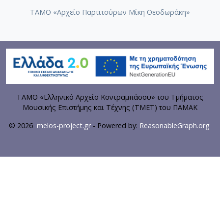
ΤΑΜΟ «Αρχείο Παρτιτούρων Μίκη Θεοδωράκη»
ΤΑΜΟ «Ελληνικό Αρχείο Κοντραμπάσου» του Τμήματος
Μουσικής Επιστήμης και Τέχνης (ΤΜΕΤ) του ΠΑΜΑΚ
© 2026
melos-project.gr
- Powered by:
ReasonableGraph.org