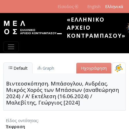
Παράκαμψη προς το κυρίως περιεχόμενο
Είσοδος
English
Ελληνικά
«ΕΛΛΗΝΙΚΌ
ΑΡΧΕΊΟ
ΚΟΝΤΡΑΜΠΆΣΟΥ»
Default
Graph
Ηχογράφηση
Βιντεοσκόπηση. Μπάσογλου, Ανδρέας.
Μικρός Χορός των Μπάσσων (αναθεώρηση
2024) / Α' Εκτέλεση (16.06.2024) /
Μαλεβίτης, Γεώργιος [2024]
Είδος οντότητας
Έκφραση