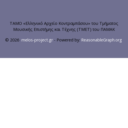
ΤΑΜΟ «Ελληνικό Αρχείο Κοντραμπάσου» του Τμήματος
Μουσικής Επιστήμης και Τέχνης (ΤΜΕΤ) του ΠΑΜΑΚ
© 2026
melos-project.gr
- Powered by:
ReasonableGraph.org