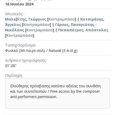
16 Ιουνίου 2024
Μουσικός
Μαλεβίτης, Γεώργιος
[
Κοντραμπάσο
] |
Κατσιμάνης,
Άγγελος
[
Κοντραμπάσο
] |
Γέρσος, Παναγιώτης -
Νικόλαος
[
Κοντραμπάσο
] |
Παπαπέτρος, Απόστολος
[
Κοντραμπάσο
]
Tuning/Χόρδισμα
Φυσικό (ΜΙ-Λα-ρε-σολ) / Natural (E-A-d-g)
Διάρκεια ηχογράφησης
01':28''
Περίληψη
Ελεύθερης πρόσβασης κατόπιν αδείας του συνθέτη
και των συντελεστών / Free access by the composer
and performers permission.