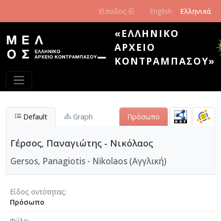
Παράκαμψη προς το κυρίως περιεχόμενο
Είσοδος
English
Ελληνικά
«ΕΛΛΗΝΙΚΌ
ΑΡΧΕΊΟ
ΚΟΝΤΡΑΜΠΆΣΟΥ»
Default
Graph
Πρόσωπο
Γέρσος, Παναγιώτης - Νικόλαος
Gersos, Panagiotis - Nikolaos (Αγγλική)
Είδος οντότητας
Πρόσωπο
Φύλο