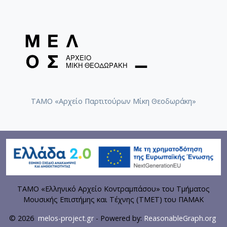
ΤΑΜΟ «Αρχείο Παρτιτούρων Μίκη Θεοδωράκη»
ΤΑΜΟ «Ελληνικό Αρχείο Κοντραμπάσου» του Τμήματος
Μουσικής Επιστήμης και Τέχνης (ΤΜΕΤ) του ΠΑΜΑΚ
© 2026
melos-project.gr
- Powered by:
ReasonableGraph.org