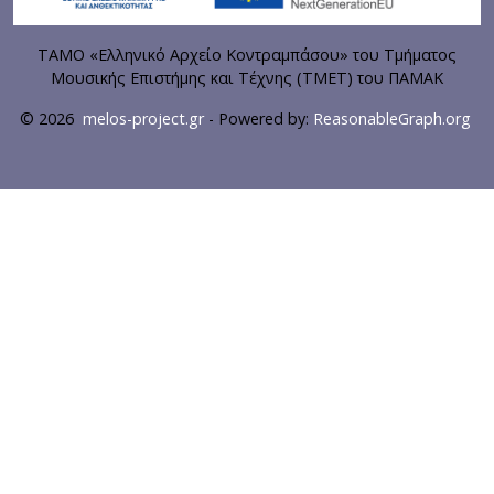
ΤΑΜΟ «Ελληνικό Αρχείο Κοντραμπάσου» του Τμήματος
Μουσικής Επιστήμης και Τέχνης (ΤΜΕΤ) του ΠΑΜΑΚ
© 2026
melos-project.gr
- Powered by:
ReasonableGraph.org