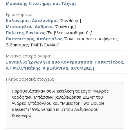
Μουσικής Επιστήμης και Τέχνης
Εμπλεκόμενοι
Καλογεράς, Αλέξανδρος
[Συνθέτης]
Μπάσογλου, Ανδρέας
[Συνθέτης]
Πολίτης, Ευγένιος
[Επιβλέπων καθηγητής]
Παπαπέτρος, Απόστολος
[Συνεπικουρών υποψήφιος
διδάκτορας ΤΜΕΤ-ΠΑΜΑΚ]
Μεταγενέστερο όνομα
Συναυλία Έργων για Δύο Κοντραμπάσα. Παπαπέτρος,
Α - Φιλιππάκης, Α [Ιωάννινα, 07/04/2025]
Πληροφοριακά στοιχεία
Παρουσιάστηκαν σε Α' εκτέλεση τα έργα: "Μικρός
Χορός των Μπάσσων (αναθεώρηση 2024)" του
Ανδρέα Μπάσογλου και "Music for Two Double
Basses" (1996, version in D) του Αλέξανδρου
Καλογερά.