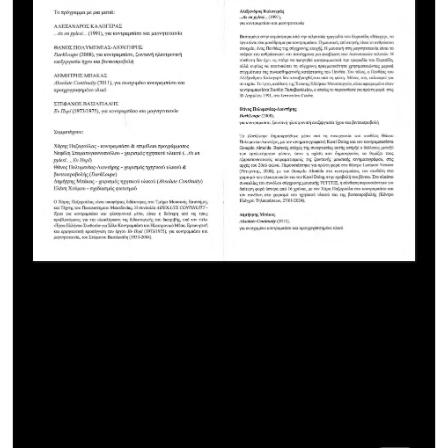
Νεφέλη Σταματογιαννοπούλου – χειρισμός ηχητικού
υλικού (“…tis en pylesi…”, “Εν Πυρί”)
Θάνος Πολυμενέας-Λιοντήρης – χειρισμός ηχητικού
υλικού και βιντεοπροβολής (“DarkLoupe”)
Δημήτρης Μπάκας – χειρισμός ηχητικού υλικού
(“Absolute Continuity”)
Ελένη Χούμου – σχεδιασμός φωτισμού
Ο Χάρης Παζαρούλας είναι υποψήφιος διδάκτορας
στο Τμήμα Μουσικής Επιστήμης και Τέχνης του
Πανεπιστημίου Μακεδονίας. Η συναυλία “Absolute
Continuity – Έργα για κοντραμπάσο και ηλεκτρονικά
μέσα”, αποτελεί μέρος της διδακτορικής του
διατριβής.