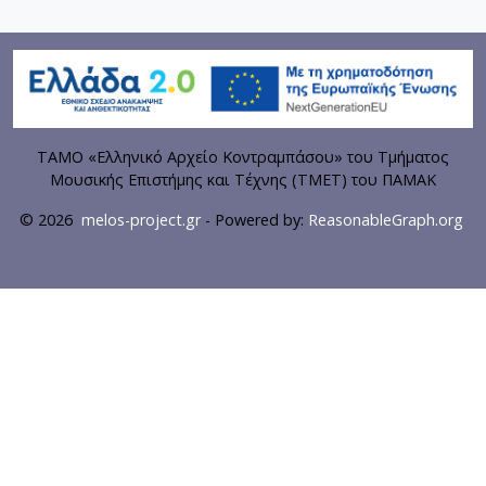
ΤΑΜΟ «Ελληνικό Αρχείο Κοντραμπάσου» του Τμήματος
Μουσικής Επιστήμης και Τέχνης (ΤΜΕΤ) του ΠΑΜΑΚ
© 2026
melos-project.gr
- Powered by:
ReasonableGraph.org