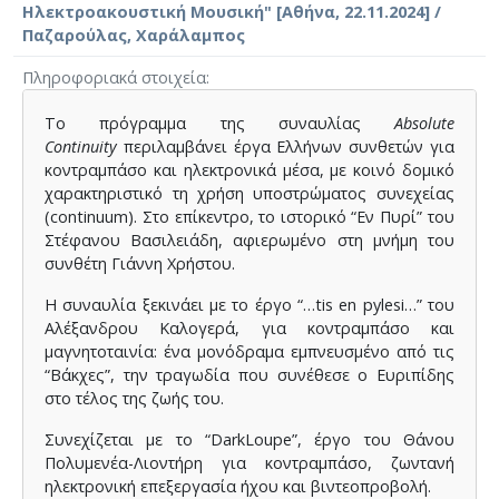
Ηλεκτροακουστική Μουσική" [Αθήνα, 22.11.2024] /
Παζαρούλας, Χαράλαμπος
Πληροφοριακά στοιχεία
Το πρόγραμμα της συναυλίας
Absolute
Continuity
περιλαμβάνει έργα Ελλήνων συνθετών για
κοντραμπάσο και ηλεκτρονικά μέσα, με κοινό δομικό
χαρακτηριστικό τη χρήση υποστρώματος συνεχείας
(continuum). Στο επίκεντρο, το ιστορικό “Εν Πυρί” του
Στέφανου Βασιλειάδη, αφιερωμένο στη μνήμη του
συνθέτη Γιάννη Χρήστου.
Η συναυλία ξεκινάει με το έργο “…tis en pylesi…” του
Αλέξανδρου Καλογερά, για κοντραμπάσο και
μαγνητοταινία: ένα μονόδραμα εμπνευσμένο από τις
“Βάκχες”, την τραγωδία που συνέθεσε ο Ευριπίδης
στο τέλος της ζωής του.
Συνεχίζεται με το “DarkLoupe”, έργο του Θάνου
Πολυμενέα-Λιοντήρη για κοντραμπάσο, ζωντανή
ηλεκτρονική επεξεργασία ήχου και βιντεοπροβολή.