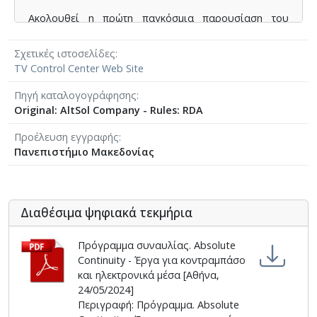
Ακολουθεί η πρώτη παγκόσμια παρουσίαση του
έργου “Absolute Continuity” του Δημήτρη Μπάκα, για
ενισχυμένο κοντραμπάσο και προηχογραφημένο
Σχετικές ιστοσελίδες
υλικό, μια σύνθεση βασισμένη στην τεχνική της
TV Control Center Web Site
ηχοποίησης του καρδιογραφήματος που εγκαινίασε
ο Δ. Μπάκας με το κουαρτέτο εγχόρδων Cardiogram.
Πηγή καταλογογράφησης
Σε μια απόλυτη ηχητική συνέχεια, ο συνθέτης
Original: AltSol Company - Rules: RDA
δημιουργεί ένα ηχοχρωματικό ύφος με έντονη την
Προέλευση εγγραφής
αίσθηση της αυτοσυγκέντρωσης.
Πανεπιστήμιο Μακεδονίας
Η συναυλία ολοκληρώνεται με το “Εν Πυρί” του
Στέφανου Βασιλειάδη, πρώτη καταγεγραμμένη
περίπτωση, στο ελληνικό ρεπερτόριο, σύνθεσης για
κοντραμπάσο και ηλεκτρονικά μέσα. Επιζήσας, με το
Διαθέσιμα ψηφιακά τεκμήρια
ζεύγος Σεμιτέκολο, του αυτοκινητιστικού
δυστυχήματος της 8ης Ιανουαρίου του 1970 που
Πρόγραμμα συναυλίας. Absolute
κόστισε τη ζωή στον Γιάννη Χρήστου, στη γυναίκα
Continuity - Έργα για κοντραμπάσο
του, Θηρεσία, και στη σύζυγο του ίδιου του
και ηλεκτρονικά μέσα [Αθήνα,
Βασιλειάδη, Αναστασία, ο δημιουργός αφηγείται το
24/05/2024]
χρονικό της μοιραίας βραδιάς μέσα από το
Περιγραφή: Πρόγραμμα. Absolute
ηλεκτρονικό μέρος της μαγνητοταινίας και τον