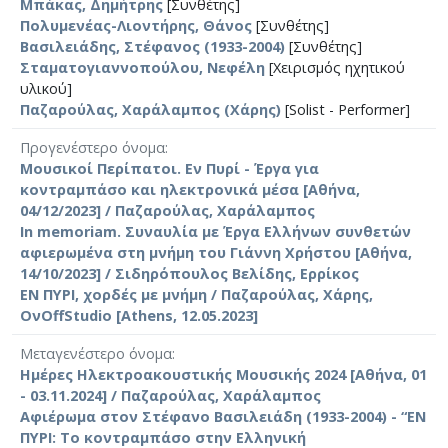
Μπάκας, Δημήτρης
[Συνθέτης]
Πολυμενέας-Λιοντήρης, Θάνος
[Συνθέτης]
Βασιλειάδης, Στέφανος (1933-2004)
[Συνθέτης]
Σταματογιαννοπούλου, Νεφέλη
[Χειρισμός ηχητικού
υλικού]
Παζαρούλας, Χαράλαμπος (Χάρης)
[Solist - Performer]
Προγενέστερο όνομα
Μουσικοί Περίπατοι. Εν Πυρί - Έργα για
κοντραμπάσο και ηλεκτρονικά μέσα [Αθήνα,
04/12/2023] / Παζαρούλας, Χαράλαμπος
In memoriam. Συναυλία με Έργα Ελλήνων συνθετών
αφιερωμένα στη μνήμη του Γιάννη Χρήστου [Αθήνα,
14/10/2023] / Σιδηρόπουλος Βελίδης, Ερρίκος
ΕΝ ΠΥΡΙ, χορδές με μνήμη / Παζαρούλας, Χάρης,
ΟνOffStudio [Athens, 12.05.2023]
Μεταγενέστερο όνομα
Ημέρες Ηλεκτροακουστικής Μουσικής 2024 [Αθήνα, 01
- 03.11.2024] / Παζαρούλας, Χαράλαμπος
Αφιέρωμα στον Στέφανο Βασιλειάδη (1933-2004) - “ΕΝ
ΠΥΡΙ: Το κοντραμπάσο στην Ελληνική