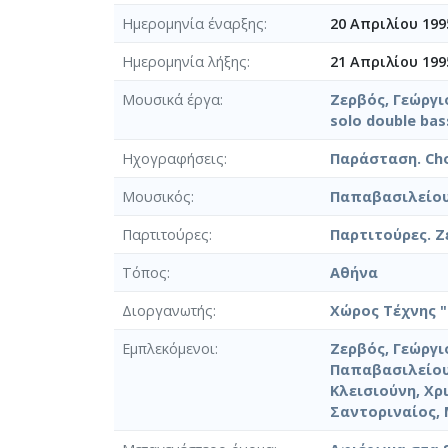
Ημερομηνία έναρξης
20 Απριλίου 199
Ημερομηνία λήξης
21 Απριλίου 199
Μουσικά έργα
Ζερβός, Γεώργιο
solo double bas
Ηχογραφήσεις
Παράσταση. Chor
Μουσικός
Παπαβασιλείου
Παρτιτούρες
Παρτιτούρες. Ζε
Τόπος
Αθήνα
Διοργανωτής
Χώρος Τέχνης 
Εμπλεκόμενοι
Ζερβός, Γεώργι
Παπαβασιλείου
Κλεισιούνη, Χρ
Σαντοριναίος,