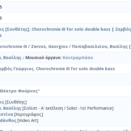
5
5
ς [Συνθέτης]. Chorochronie III for solo double bass
|
Ζερβός,
s
ochronie III / Zervos, Georgios / Παπαβασιλείου, Βασίλης [
, Βασίλης
- Μουσικό όργανο:
Κοντραμπάσο
ρβός Γεώργιος. Chorochronie III for solo double bass
"Θέατρο Φούρνος"
ος
[Συνθέτης]
, Βασίλης
[Σολίστ - A' εκτέλεση / Solist -1st Performance]
ιστίνα
[Χορογράφος]
 Μάνθος
[Video Art]