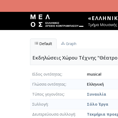
Παράκαμψη προς το κυρίως περιεχόμενο
«ΕΛΛΗΝΙ
Τμήμα Μουσικής 
Default
Graph
Εκδηλώσεις Χώρου Τέχνης "Θέατρο 
Είδος οντότητας
musical
Γλώσσα οντότητας
Ελληνική
Τύπος γεγονότος
Συναυλία
Συλλογή
Σόλο Έργα
Δευτερεύουσα συλλογή
Τεκμήρια προε