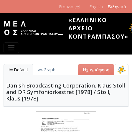
Παράκαμψη προς το κυρίως περιεχόμενο
Είσοδος
English
Ελληνικά
«ΕΛΛΗΝΙΚΌ
ΑΡΧΕΊΟ
ΚΟΝΤΡΑΜΠΆΣΟΥ»
Default
Graph
Ηχογράφηση
Danish Broadcasting Corporation. Klaus Stoll
and DR Symfoniorkestret [1978] / Stoll,
Klaus [1978]