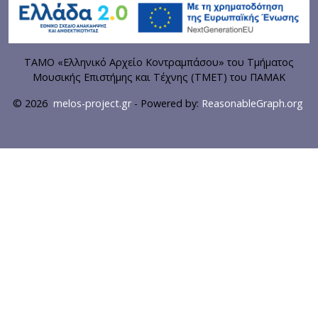
ΤΑΜΟ «Ελληνικό Αρχείο Κοντραμπάσου» του Τμήματος
Μουσικής Επιστήμης και Τέχνης (ΤΜΕΤ) του ΠΑΜΑΚ
© 2026
melos-project.gr
- Powered by:
ReasonableGraph.org