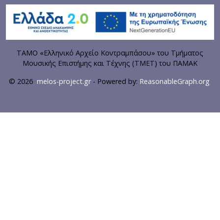
ΤΑΜΟ «Ελληνικό Αρχείο Κοντραμπάσου» του Τμήματος
Μουσικής Επιστήμης και Τέχνης (ΤΜΕΤ) του ΠΑΜΑΚ
© 2026
melos-project.gr
- Powered by:
ReasonableGraph.org