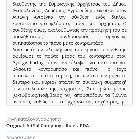
διευθυντής της Συμφωνικής Ορχήστρας του Δήμου
Θεσσαλονίκης Δημήτρης Αγραφιώτης, ανέθεσε στον
Αντώνη Ανισέγκο την σύνθεση ενός διπλού
κοντσέρτου για φλάουτο, πιάνο και ορχήστρα. Ο
συνθέτης όμως, ακολουθώντας την προτίμησή του σε
ασυνήθιστους συνδυασμούς οργάνων,
αντικατέστησε το πιάνο με το κοντραμπάσο.
Λίγο μετά την ολοκλήρωση του έργου, ο συνθέτης
αφιέρωσε το πρώτο μέρος του κοντσέρτου στον
György Kurtag, όταν ανακάλυψε ένα τρίο του για
φλάουτο, κοντραμπάσο και πιάνο. Το έργο
αποτελείται από τρία μέρη, εκ των οποίων μόνο το
δεύτερο (και κύριο) απαιτεί τη συνολική συμμετοχή
των εκτελεστών της ορχήστρας. Στο πρώτο μέρος
(Οκτώβριος/Νοέμβριος ’97) απουσιάζουν τα ξύλινα
πνευστά, καθώς και τα έγχορδα της ορχήστρας, με
εξαίρεση ένα βιολί και ένα κόντρα φαγκότο, που
συμβολίζουν αντιθετικά τους πόλους των δύο
Πηγή καταλογογράφησης
πρωταγωνιστικών οργάνων.
Original: AltSol Company - Rules: RDA
Σύμφωνα με τον συνθέτη : “(…) η ιδέα αυτού του
μέρους βασίζεται σε έναν εφιάλτη, που επίμονα με
Δημοσιεύσεις