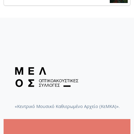
κοντραμπάσα της ορχήστρας. Ο συνθέτης
χρησιμοποιώντας περιττούς αριθμούς για το
μουσικό υλικό και τη φόρμα, αναπτύσσει μια τεχνική
“delay - καθυστέρησης”, όπου οι μουσικοί της
ορχήστρας περιορίζονται στην “κατά νότα”
επανάληψη του κειμένου των πρωταγωνιστών με
βαθμιαία καθυστέρηση.
«Κεντρικό Μουσικό Καθιερωμένο Αρχείο (ΚεΜΚΑ)».