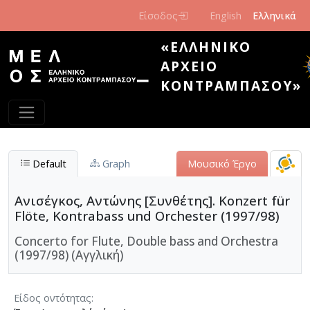
Παράκαμψη προς το κυρίως περιεχόμενο
Είσοδος
English
Ελληνικά
«ΕΛΛΗΝΙΚΌ
ΑΡΧΕΊΟ
ΚΟΝΤΡΑΜΠΆΣΟΥ»
Default
Graph
Μουσικό Έργο
Ανισέγκος, Αντώνης [Συνθέτης]. Konzert für
Flöte, Kontrabass und Orchester (1997/98)
Concerto for Flute, Double bass and Orchestra
(1997/98) (Αγγλική)
Είδος οντότητας