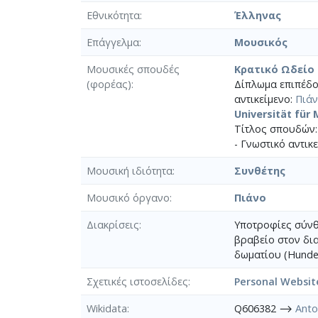
Εθνικότητα
Έλληνας
Επάγγελμα
Μουσικός
Μουσικές σπουδές
Κρατικό Ωδείο
(φορέας)
Δίπλωμα επιπέδο
αντικείμενο:
Πιά
Universität für
Τίτλος σπουδών:
- Γνωστικό αντικ
Μουσική ιδιότητα
Συνθέτης
Μουσικό όργανο
Πιάνο
Διακρίσεις
Υποτροφίες σύνθε
βραβείο στον δι
δωματίου (Hundeh
Σχετικές ιστοσελίδες
Personal Websit
Wikidata
Q606382 ⟶
Anto