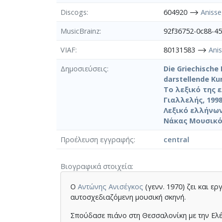
Discogs
604920 ⟶
Anisse
MusicBrainz
92f36752-0c88-4
VIAF
80131583 ⟶
Ani
Δημοσιεύσεις
Die Griechische 
darstellende Ku
Το λεξικό της 
Γιαλλελής, 1998
Λεξικό ελλήνων
Νάκας Μουσικός
Προέλευση εγγραφής
central
Βιογραφικά στοιχεία
Ο
Αντώνης Ανισέγκος
(γενν. 1970) ζει και ε
αυτοσχεδιαζόμενη μουσική σκηνή.
Σπούδασε πιάνο στη Θεσσαλονίκη με την Ελέ