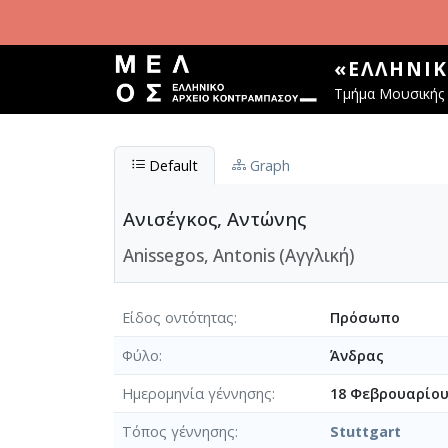
Παράκαμψη προς το κυρίως περιεχόμενο
«ΕΛΛΗΝΙ
Τμήμα Μουσικής 
Default
Graph
Ανισέγκος, Αντώνης
Anissegos, Antonis (Αγγλική)
Είδος οντότητας
Πρόσωπο
Φύλο
Άνδρας
Ημερομηνία γέννησης
18 Φεβρουαρίου
Τόπος γέννησης
Stuttgart