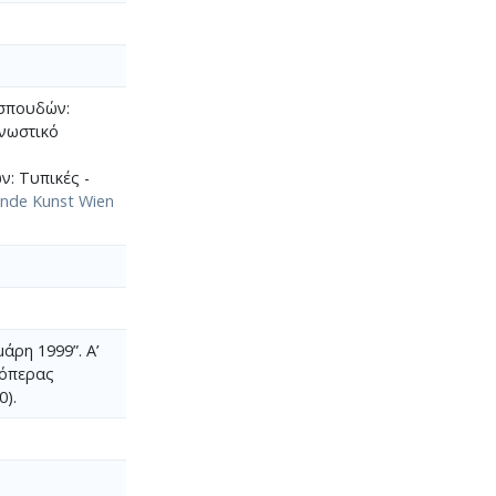
 σπουδών:
νωστικό
: Τυπικές -
lende Kunst Wien
άρη 1999”. Α’
 όπερας
0).