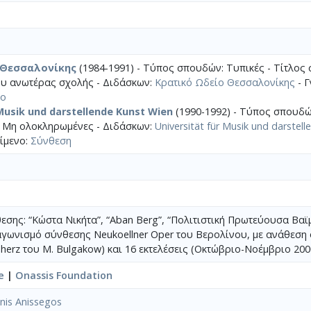
 Θεσσαλονίκης
(1984-1991) - Τύπος σπουδών: Τυπικές - Τίτλος
υ ανωτέρας σχολής - Διδάσκων:
Κρατικό Ωδείο Θεσσαλονίκης
- Γ
νο
 Musik und darstellende Kunst Wien
(1990-1992) - Τύπος σπουδών
 Μη ολοκληρωμένες - Διδάσκων:
Universität für Musik und darstel
είμενο:
Σύνθεση
σης: “Κώστα Νικήτα”, “Aban Berg”, “Πολιτιστική Πρωτεύουσα Βαϊμ
αγωνισμό σύνθεσης Neukoellner Oper του Βερολίνου, με ανάθεση
erz του M. Bulgakow) και 16 εκτελέσεις (Οκτώβριο-Νοέμβριο 200
e
|
Onassis Foundation
nis Anissegos