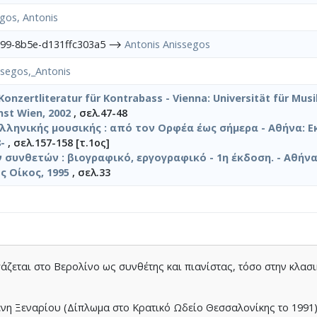
gos, Antonis
599-8b5e-d131ffc303a5 ⟶
Antonis Anissegos
ssegos,_Antonis
Konzertliteratur für Kontrabass - Vienna: Universität für Mus
nst Wien, 2002
, σελ.47-48
ελληνικής μουσικής : από τον Ορφέα έως σήμερα - Αθήνα: Ε
-
, σελ.157-158 [τ.1ος]
 συνθετών : βιογραφικό, εργογραφικό - 1η έκδοση. - Αθήν
 Οίκος, 1995
, σελ.33
ργάζεται στο Βερολίνο ως συνθέτης και πιανίστας, τόσο στην κλασ
νη Ξεναρίου (Δίπλωμα στο Κρατικό Ωδείο Θεσσαλονίκης το 1991)