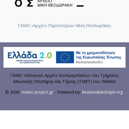
ΤΑΜΟ «Αρχείο Παρτιτούρων Μίκη Θεοδωράκη»
ΤΑΜΟ «Ελληνικό Αρχείο Κοντραμπάσου» του Τμήματος
Μουσικής Επιστήμης και Τέχνης (ΤΜΕΤ) του ΠΑΜΑΚ
© 2026
melos-project.gr
- Powered by:
ReasonableGraph.org