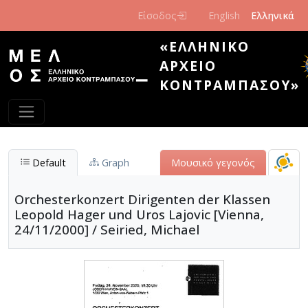
Παράκαμψη προς το κυρίως περιεχόμενο
Είσοδος
English
Ελληνικά
«ΕΛΛΗΝΙΚΌ
ΑΡΧΕΊΟ
ΚΟΝΤΡΑΜΠΆΣΟΥ»
Default
Graph
Μουσικό γεγονός
Orchesterkonzert Dirigenten der Klassen
Leopold Hager und Uros Lajovic [Vienna,
24/11/2000] / Seiried, Michael