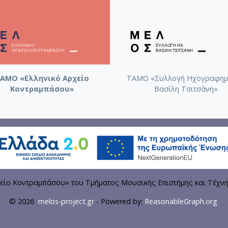
ΑΜΟ «Ελληνικό Αρχείο
ΤΑΜΟ «Συλλογή Ηχογραφημ
Κοντραμπάσου»
Βασίλη Τσιτσάνη»
είο Κοντραμπάσου» του Τμήματος Μουσικής Επιστήμης και Τέχν
© 2026
melos-project.gr
- Powered by:
ReasonableGraph.org