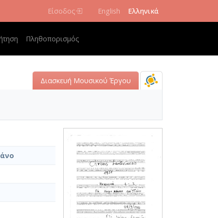
Είσοδος
English
Ελληνικά
navigation
ήτηση
Πληθοπορισμός
Διασκευή Μουσικού Έργου
ιάνο