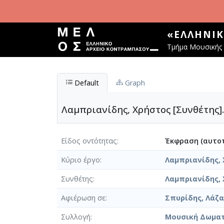
Παράκαμψη προς το κυρίως περιεχόμενο
«ΕΛΛΗΝΙ
Τμήμα Μουσικής 
Default
Graph
Λαμπριανίδης, Χρήστος [Συνθέτης].
Είδος οντότητας
Έκφραση (αυτοτ
Κύριο έργο
Λαμπριανίδης, 
Συνθέτης
Λαμπριανίδης,
Αφιέρωση σε
Σπυρίδης, Λάζα
Συλλογή
Μουσική Δωμα