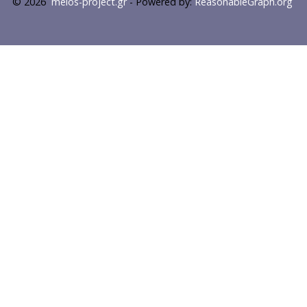
© 2026
melos-project.gr
- Powered by:
ReasonableGraph.org