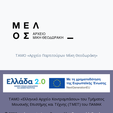
ΤΑΜΟ «Αρχείο Παρτιτούρων Μίκη Θεοδωράκη»
ΤΑΜΟ «Ελληνικό Αρχείο Κοντραμπάσου» του Τμήματος
Μουσικής Επιστήμης και Τέχνης (ΤΜΕΤ) του ΠΑΜΑΚ