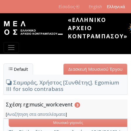
Παράκαμψη προς το κυρίως περιεχόμενο
Είσοδος
English
Ελληνικά
«ΕΛΛΗΝΙΚΌ
ΑΡΧΕΊΟ
ΚΟΝΤΡΑΜΠΆΣΟΥ»
Default
Διασκευή Μουσικού Έργου
Σαμαράς, Χρήστος [Συνθέτης]. Egomium
III for solo contrabass
Σχέση: rg:music_work:event
3
[
Αναζήτηση στα αποτελέσματα
]
Μουσικό γεγονός