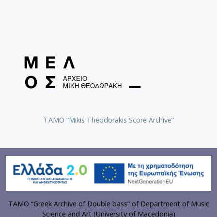
TAMO “Mikis Theodorakis Score Archive”
TAMO “Greek Archive of Double bass” of Department of Music
Science and Art (University of Macedonia)